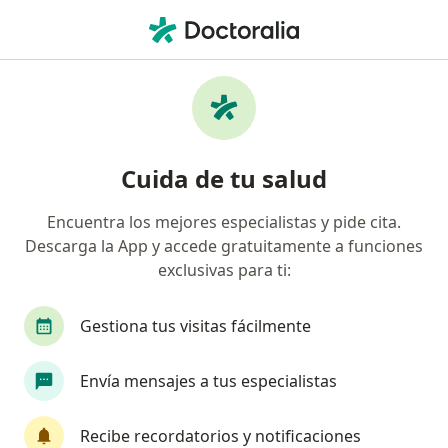
Men
Cirrosis Hepática • Cerro Colorado, Arequipa
Filtros
• 1
Seguro
Mapa
Especialistas en Cirrosis hepática en Cerro
Cuida de tu salud
Colorado
Encuentra los mejores especialistas y pide cita.
Descarga la App y accede gratuitamente a funciones
¿Qué especialidad estás buscando?
exclusivas para ti:
Gastroenterólogo
Médico general
Neumó
Gestiona tus visitas fácilmente
Envía mensajes a tus especialistas
Recibe recordatorios y notificaciones