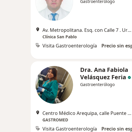
Gastroenterólogo
Av. Metropolitana. Esq. con Calle 7 . Urb. Teresa de Jesús
Clínica San Pablo
Visita Gastroenterología
Precio sin es
Dra. Ana Fabiola
Velásquez Feria
Gastroenterólogo
Centro Médico Arequipa, calle Puente Grau 505, 2do piso of. 201 , Arequipa
GASTROMED
Visita Gastroenterología
Precio sin es