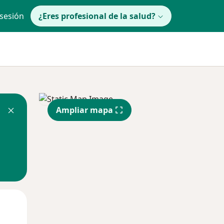
 sesión
¿Eres profesional de la salud?
Ampliar mapa
Mar
Mié
Jue
11 Ago
12 Ago
13 Ago