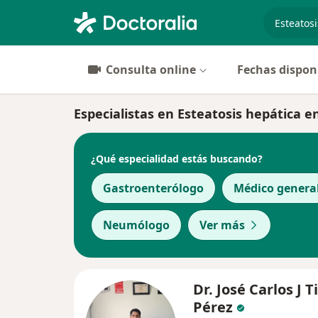
especiali
Consulta online
Fechas dispon
Especialistas en Esteatosis hepática e
¿Qué especialidad estás buscando?
Gastroenterólogo
Médico genera
Neumólogo
Ver más
Dr. José Carlos J 
Pérez