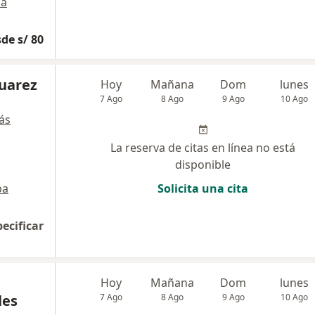
a
de s/ 80
Juarez
Hoy
Mañana
Dom
lunes
7 Ago
8 Ago
9 Ago
10 Ago
ás
La reserva de citas en línea no está
disponible
pa
Solicita una cita
pecificar
Hoy
Mañana
Dom
lunes
les
7 Ago
8 Ago
9 Ago
10 Ago