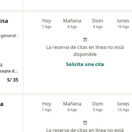
ina
Hoy
Mañana
Dom
lunes
7 Ago
8 Ago
9 Ago
10 Ago
·
 general
La reserva de citas en línea no está
disponible
a
Solicita una cita
Consulta medica Gastroenterologia y Endoscopia digestiva.
S/ 35
na
Hoy
Mañana
Dom
lunes
7 Ago
8 Ago
9 Ago
10 Ago
La reserva de citas en línea no está