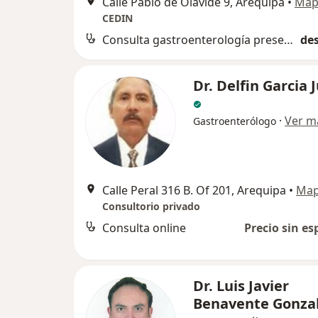
Calle Pablo de Olavide 9, Arequipa
•
Map
CEDIN
Consulta gastroenterología presencial
des
Dr. Delfin Garcia 
·
Ver m
Gastroenterólogo
Calle Peral 316 B. Of 201, Arequipa
•
Ma
Consultorio privado
Consulta online
Precio sin es
Dr. Luis Javier
Benavente Gonza