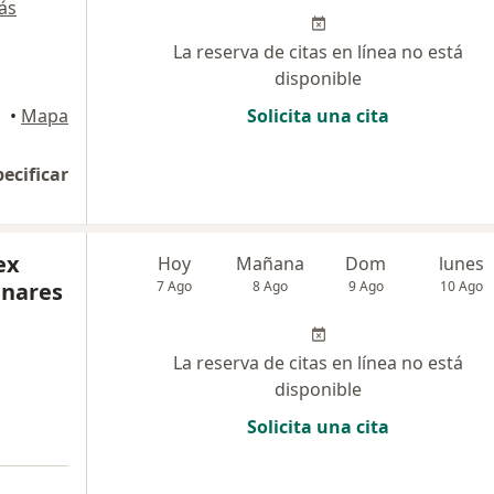
ás
La reserva de citas en línea no está
disponible
•
Mapa
Solicita una cita
pecificar
ex
Hoy
Mañana
Dom
lunes
inares
7 Ago
8 Ago
9 Ago
10 Ago
La reserva de citas en línea no está
disponible
Solicita una cita