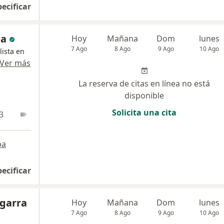
pecificar
ga
Hoy
Mañana
Dom
lunes
7 Ago
8 Ago
9 Ago
10 Ago
lista en
Ver más
La reserva de citas en línea no está
disponible
Solicita una cita
3
Online
pa
pecificar
egarra
Hoy
Mañana
Dom
lunes
7 Ago
8 Ago
9 Ago
10 Ago