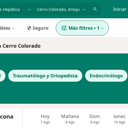
dad, enfermedad o nombre
p. ej. Lima
Iniciar
ibles
Seguro
Más filtros
•
1
n Cerro Colorado
l
Traumatólogo y Ortopedista
Endocrinólogo
Ticona
Hoy
Mañana
Dom
lunes
7 Ago
8 Ago
9 Ago
10 Ago