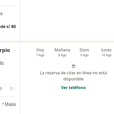
a
de s/ 80
rpio
Hoy
Mañana
Dom
lunes
7 Ago
8 Ago
9 Ago
10 Ago
ás
La reserva de citas en línea no está
disponible
Ver teléfono
3
Dirección 4
Dirección 5
Dirección 6
Direcci
•
Mapa