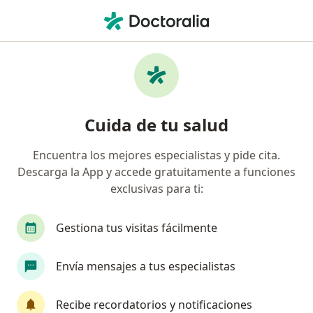
Men
Colitis Necrotizante • Cerro Colorado, Arequipa
Filtros
• 1
Mapa
Especialistas en Colitis necrotizante en
Cuida de tu salud
Cerro Colorado
Encuentra los mejores especialistas y pide cita.
Descarga la App y accede gratuitamente a funciones
¿Qué especialidad estás buscando?
exclusivas para ti:
Gastroenterólogo
Especialista en Administrac
Gestiona tus visitas fácilmente
Envía mensajes a tus especialistas
Recibe recordatorios y notificaciones