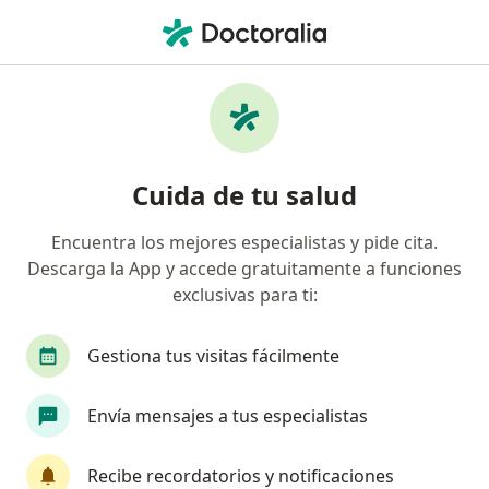
Men
Prurito Vaginal • Lima, Lima
Filtros
• 1
Seguro
Mapa
Especialistas en Prurito vaginal en Lima
Cuida de tu salud
Encuentra los mejores especialistas y pide cita.
¿Qué especialidad estás buscando?
Descarga la App y accede gratuitamente a funciones
Ginecólogo
Cirujano general
Médico gene
exclusivas para ti:
Gestiona tus visitas fácilmente
Envía mensajes a tus especialistas
Recibe recordatorios y notificaciones