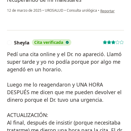
en opinión del usu
12 de marzo de 2025
•
UROSALUD
•
Consulta urológica
•
Reportar
Sheyla
Cita verificada
S
Pedí una cita online y el Dr. no apareció. Llamó
super tarde y yo no podía porque por algo me
agendó en un horario.
Luego me lo reagendaron y UNA HORA
DESPUÉS me dicen que me pueden devolver el
dinero porque el Dr. tuvo una urgencia.
ACTUALIZACIÓN:
Al final, después de insistir (porque necesitaba
tratarme) me dieron una hora para la cita. El dr.