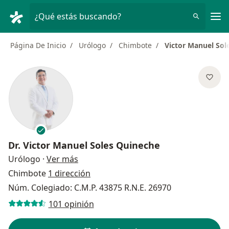
Men
¿Qué estás buscando?
Página De Inicio
Urólogo
Chimbote
Victor Manuel Sol
Dr.
Victor Manuel Soles Quineche
sobre las especializaciones
Urólogo
·
Ver más
Chimbote
1 dirección
Núm. Colegiado: C.M.P. 43875 R.N.E. 26970
101 opinión