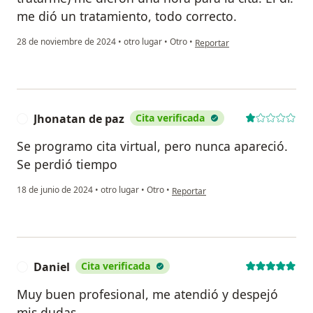
me dió un tratamiento, todo correcto.
en opinión del usuario Sheyla
28 de noviembre de 2024
•
otro lugar
•
Otro
•
Reportar
Jhonatan de paz
Cita verificada
J
Se programo cita virtual, pero nunca apareció.
Se perdió tiempo
en opinión del usuario Jhonatan de 
18 de junio de 2024
•
otro lugar
•
Otro
•
Reportar
Daniel
Cita verificada
D
Muy buen profesional, me atendió y despejó
mis dudas