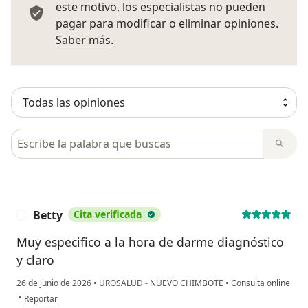
este motivo, los especialistas no pueden
pagar para modificar o eliminar opiniones.
Más información sobre opiniones
Saber más.
Busca en opiniones
Betty
Cita verificada
B
Muy especifico a la hora de darme diagnóstico
y claro
26 de junio de 2026
•
UROSALUD - NUEVO CHIMBOTE
•
Consulta online
en opinión del usuario Betty
•
Reportar