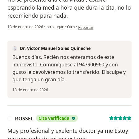
esperando la media hora que dura la cita, no lo
recomiendo para nada.
en opinión del usuario Diego Corte
13 de enero de 2026
•
otro lugar
•
Otro
•
Reportar
Dr. Victor Manuel Soles Quineche
Buenos días. Recién nos enteramos de este
imprevisto. Comuníquese al 947900960 y con
gusto le devolveremos lo transferido. Disculpe y
que tenga un gran día.
13 de enero de 2026
ROSSEL
Cita verificada
R
Muy profesional y exelente doctor ya me Estoy
recuperando de mi malestares