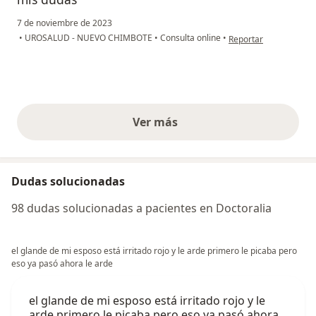
7 de noviembre de 2023
en opinión del usuario
•
UROSALUD - NUEVO CHIMBOTE
•
Consulta online
•
Reportar
Ver más
opiniones anteriores
Dudas solucionadas
98 dudas solucionadas a pacientes en Doctoralia
el glande de mi esposo está irritado rojo y le arde primero le picaba pero
eso ya pasó ahora le arde
el glande de mi esposo está irritado rojo y le
arde primero le picaba pero eso ya pasó ahora