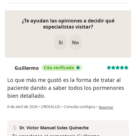
¿Te ayudan las opiniones a decidir qué
especialistas visitar?
Si
No
Guillermo
Cita verificada
G
Lo que más me gustó es la forma de tratar al
paciente dando a saber todos los pormenores
bien detallado.
en opinión del usuari
6 de abril de 2026
•
UROSALUD
•
Consulta urológica
•
Reportar
Dr. Victor Manuel Soles Quineche