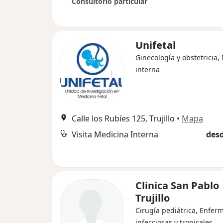
Consultorio particular
Unifetal
Ginecología y obstetricia,
interna
Calle los Rubíes 125, Trujillo
•
Mapa
Visita Medicina Interna
desd
Clinica San Pablo
Trujillo
Cirugía pediátrica, Enfe
infecciosas y tropicales,