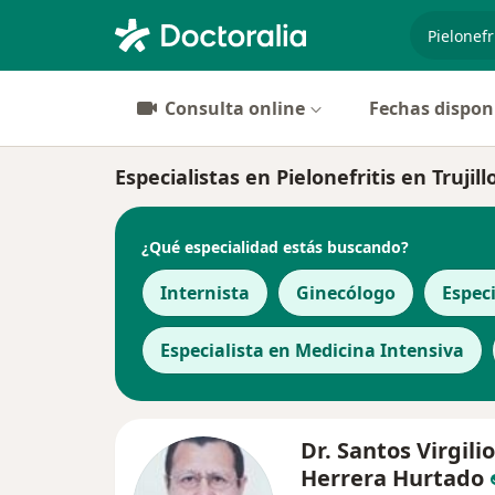
especiali
Consulta online
Fechas dispon
Especialistas en Pielonefritis en Trujill
¿Qué especialidad estás buscando?
Internista
Ginecólogo
Espec
Especialista en Medicina Intensiva
Dr. Santos Virgilio
Herrera Hurtado