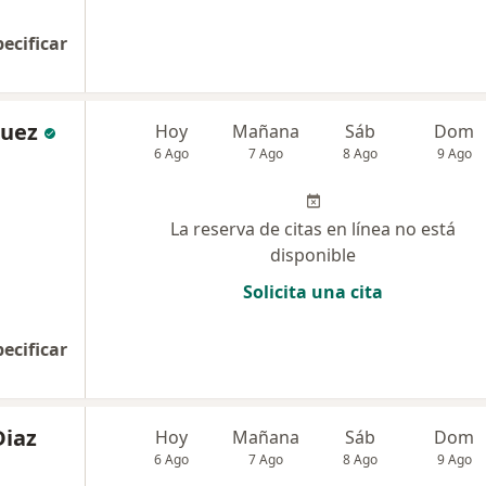
pecificar
quez
Hoy
Mañana
Sáb
Dom
6 Ago
7 Ago
8 Ago
9 Ago
La reserva de citas en línea no está
disponible
Solicita una cita
pecificar
Diaz
Hoy
Mañana
Sáb
Dom
6 Ago
7 Ago
8 Ago
9 Ago