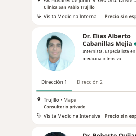
Av. Husares de Junin Nº 690 Urb. La Merced, Truj
Clinica San Pablo Trujillo
Visita Medicina Interna
Precio sin es
Dr. Elias Alberto
Cabanillas Mejia
Internista, Especialista en
medicina intensiva
Dirección 1
Dirección 2
Trujillo
•
Mapa
Consultorio privado
Visita Medicina Intensiva
Precio sin es
Dr. Roberto Quija