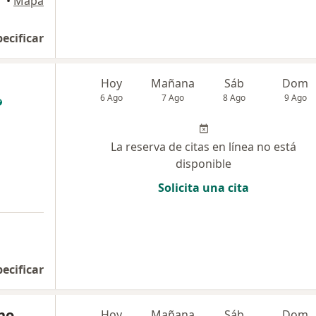
illo
•
Mapa
pecificar
Hoy
Mañana
Sáb
Dom
6 Ago
7 Ago
8 Ago
9 Ago
La reserva de citas en línea no está
disponible
Solicita una cita
pecificar
no
Hoy
Mañana
Sáb
Dom