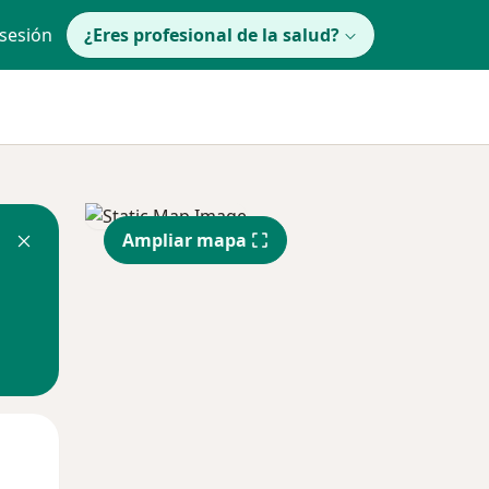
 sesión
¿Eres profesional de la salud?
Ampliar mapa
lunes
Mar
Mié
10 Ago
11 Ago
12 Ago