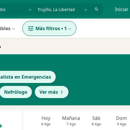
dad, enfermedad o nombre
p. ej. Lima
Iniciar
ibles
Más filtros
•
1
o
ialista en Emergencias
Nefrólogo
Ver más
Hoy
Mañana
Sáb
Dom
6 Ago
7 Ago
8 Ago
9 Ago