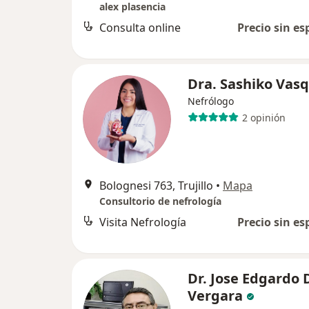
alex plasencia
Consulta online
Precio sin es
Dra. Sashiko Vas
Nefrólogo
2 opinión
Bolognesi 763, Trujillo
•
Mapa
Consultorio de nefrología
Visita Nefrología
Precio sin es
Dr. Jose Edgardo 
Vergara