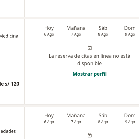
Hoy
Mañana
Sáb
Dom
6 Ago
7 Ago
8 Ago
9 Ago
 Medicina
La reserva de citas en línea no está
disponible
Mostrar perfil
e s/ 120
Hoy
Mañana
Sáb
Dom
6 Ago
7 Ago
8 Ago
9 Ago
rmedades