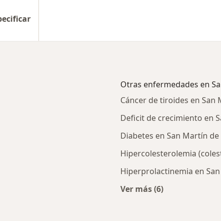
pecificar
Otras enfermedades en Sa
Cáncer de tiroides en San 
Deficit de crecimiento en 
Diabetes en San Martín de
Hipercolesterolemia (coles
Hiperprolactinemia en San
Ver más (6)
rcanas a San Martín de Porres
Más en esta categor