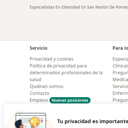
Especialistas En Obesidad En San Martín De Porres
Servicio
Para l
Privacidad y cookies
Especia
Política de privacidad para
Clínica
determinados profesionales de la
Pregun
salud
Medic
Quiénes somos
Servici
Contacto
Enfer
Empleos
Pregun
Nuevas posiciones
Condiciones Generales de
Aplicac
Contratación
Tu privacidad es important