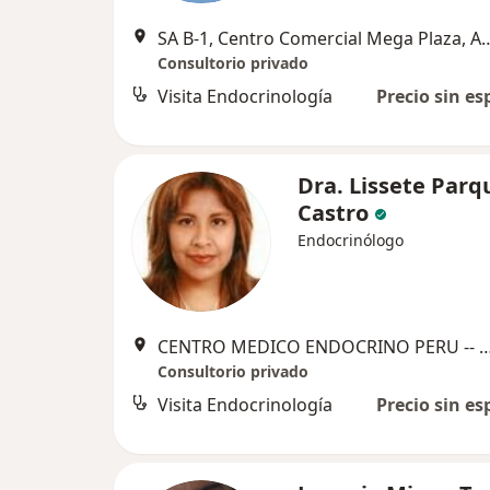
SA B-1, Centro Comercial Mega Plaza, Avenida Alfredo Mendiola 3698, Independencia 15311 
Consultorio privado
Visita Endocrinología
Precio sin es
Dra. Lissete Parq
Castro
Endocrinólogo
CENTRO MEDICO ENDOCRINO PERU -- JIRÓN ICA NRO. 4095, San
Consultorio privado
Visita Endocrinología
Precio sin es