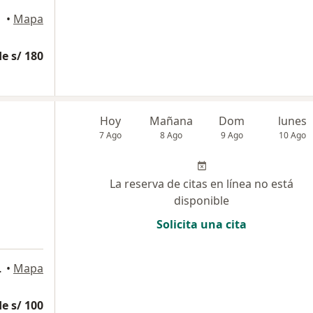
•
Mapa
e s/ 180
Hoy
Mañana
Dom
lunes
7 Ago
8 Ago
9 Ago
10 Ago
La reserva de citas en línea no está
disponible
Solicita una cita
arte en este proceso!, Lima
•
Mapa
e s/ 100