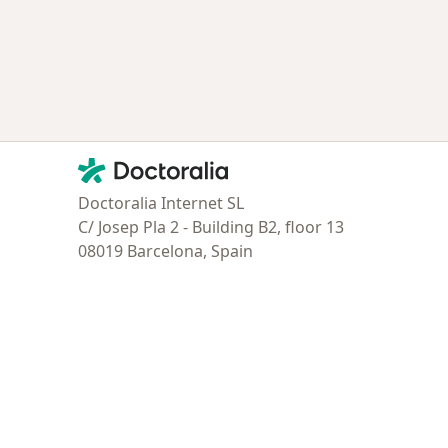
Contacto
Doctoralia - Página de inicio
Doctoralia Internet SL
C/ Josep Pla 2 - Building B2, floor 13
08019 Barcelona, Spain