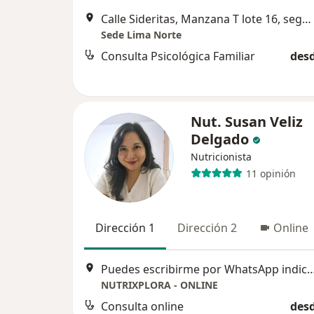
Calle Sideritas, Manzana T lote 16, segundo piso, Urbanización Rosario del Norte, Los Olivos
Sede Lima Norte
Consulta Psicológica Familiar
desd
Nut. Susan Veliz
Delgado
Nutricionista
11 opinión
Dirección 1
Dirección 2
Online
Puedes escribirme por WhatsApp indicando el motivo de tu consulta. Será un gusto acompañ
NUTRIXPLORA - ONLINE
Consulta online
desd