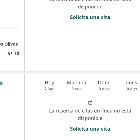
disponible
Solicita una cita
os Olivos
Evaluación psicólogica exhaustiva y profunda
S/ 70
Hoy
Mañana
Dom
lunes
7 Ago
8 Ago
9 Ago
10 Ago
La reserva de citas en línea no está
disponible
Solicita una cita