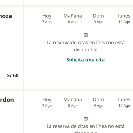
noza
Hoy
Mañana
Dom
lunes
7 Ago
8 Ago
9 Ago
10 Ago
La reserva de citas en línea no está
disponible
Solicita una cita
S/ 60
Ardon
Hoy
Mañana
Dom
lunes
7 Ago
8 Ago
9 Ago
10 Ago
La reserva de citas en línea no está