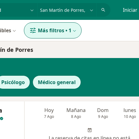
dad, enfermedad o nombre
p. ej. Lima
Iniciar
ibles
Más filtros
•
1
ín de Porres
Psicólogo
Médico general
a
Hoy
Mañana
Dom
lunes
7 Ago
8 Ago
9 Ago
10 Ago
La reserva de citas en línea no está