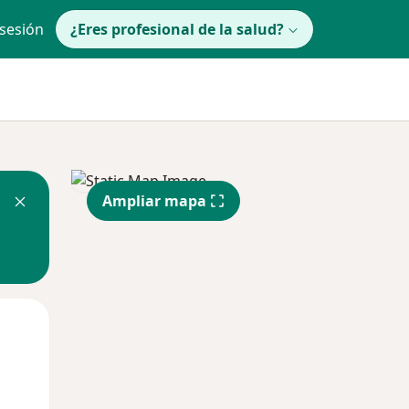
 sesión
¿Eres profesional de la salud?
Ampliar mapa
Mar
Mié
Jue
11 Ago
12 Ago
13 Ago