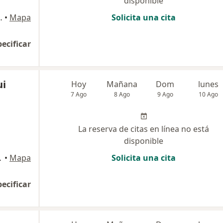
disponible
"Centro Médico Integramedica", Independencia, Los Olivos
•
Mapa
Solicita una cita
pecificar
ui
Hoy
Mañana
Dom
lunes
7 Ago
8 Ago
9 Ago
10 Ago
La reserva de citas en línea no está
disponible
 Martín de Porres
•
Mapa
Solicita una cita
pecificar