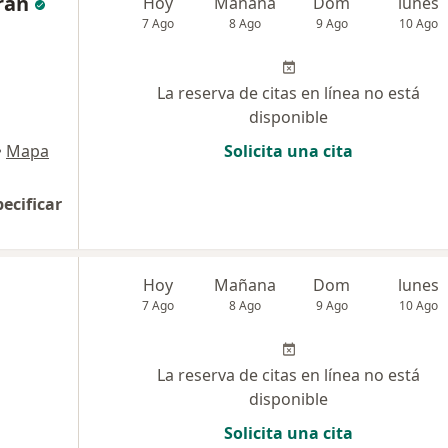
ran
Hoy
Mañana
Dom
lunes
7 Ago
8 Ago
9 Ago
10 Ago
La reserva de citas en línea no está
disponible
•
Mapa
Solicita una cita
pecificar
Hoy
Mañana
Dom
lunes
7 Ago
8 Ago
9 Ago
10 Ago
La reserva de citas en línea no está
disponible
Solicita una cita