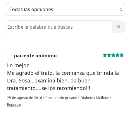
Busca en opiniones
paciente anónimo
P
Lo mejor
Me agradó el trato, la confianza que brinda la
Dra. Sosa...examina bien, da buen
tratamiento....se los recomiendo!!!
25 de agosto de 2016
•
Consultorio privado
•
Diabetes Mellitus
•
en opinión del usuario paciente anónimo
Reportar