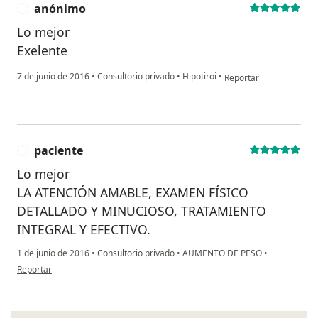
anónimo
A
Lo mejor
Exelente
en opinión del usuario
7 de junio de 2016
•
Consultorio privado
•
Hipotiroi
•
Reportar
paciente
P
Lo mejor
LA ATENCIÓN AMABLE, EXAMEN FÍSICO
DETALLADO Y MINUCIOSO, TRATAMIENTO
INTEGRAL Y EFECTIVO.
1 de junio de 2016
•
Consultorio privado
•
AUMENTO DE PESO
•
en opinión del usuario paciente
Reportar