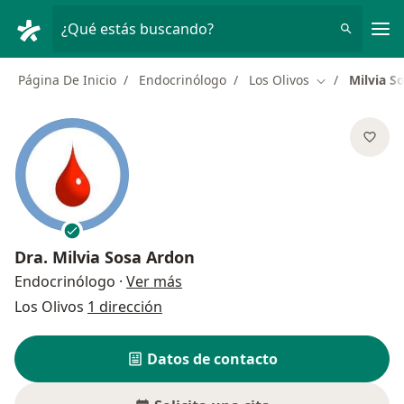
Men
¿Qué estás buscando?
Página De Inicio
Endocrinólogo
Los Olivos
Milvia S
Cambiar de ci
Dra.
Milvia Sosa Ardon
sobre las especializaciones
Endocrinólogo
·
Ver más
Los Olivos
1 dirección
Datos de contacto