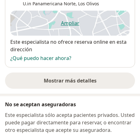
U.in Panamericana Norte
,
Los Olivos
Ampliar
se abre en una nueva pestañ
Disponibilidad
Este especialista no ofrece reserva online en esta
dirección
¿Qué puedo hacer ahora?
Mostrar más detalles
sobre la dirección
No se aceptan aseguradoras
Este especialista sólo acepta pacientes privados. Usted
puede pagar directamente para reservar, o encontrar
otro especialista que acepte su aseguradora.