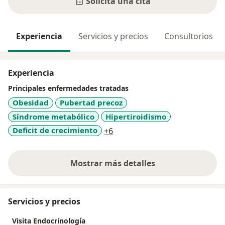
Solicita una cita
Experiencia
Servicios y precios
Consultorios
Experiencia
Principales enfermedades tratadas
Obesidad
Pubertad precoz
Síndrome metabólico
Hipertiroidismo
a11y_sr_more_diseases
Deficit de crecimiento
+6
Mostrar más detalles
sobre la experiencia
Servicios y precios
Visita Endocrinología