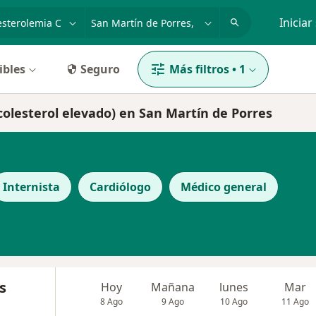
dad, enfermedad o nombre
p. ej. Lima
Iniciar
ibles
Seguro
Más filtros
•
1
colesterol elevado) en San Martín de Porres
Internista
Cardiólogo
Médico general
s
Hoy
Mañana
lunes
Mar
8 Ago
9 Ago
10 Ago
11 Ago