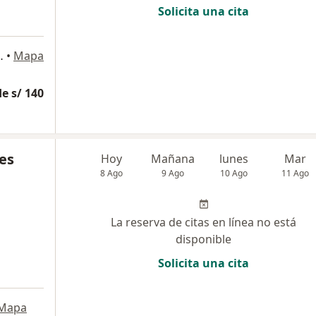
Solicita una cita
 899, Pueblo Libre
•
Mapa
e s/ 140
es
Hoy
Mañana
lunes
Mar
8 Ago
9 Ago
10 Ago
11 Ago
La reserva de citas en línea no está
disponible
Solicita una cita
Mapa