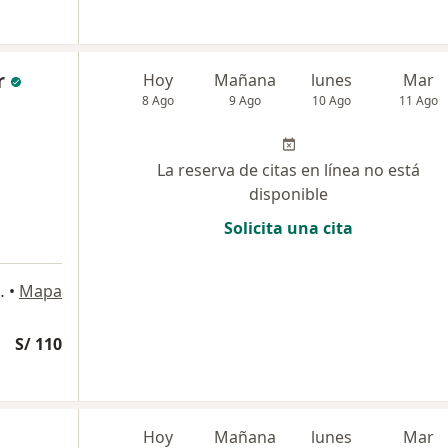
r
Hoy
Mañana
lunes
Mar
8 Ago
9 Ago
10 Ago
11 Ago
La reserva de citas en línea no está
disponible
Solicita una cita
o 225, Jesús María
•
Mapa
S/ 110
Hoy
Mañana
lunes
Mar