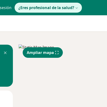
 sesión
¿Eres profesional de la salud?
Ampliar mapa
Mié
Jue
Vie
12 Ago
13 Ago
14 Ago