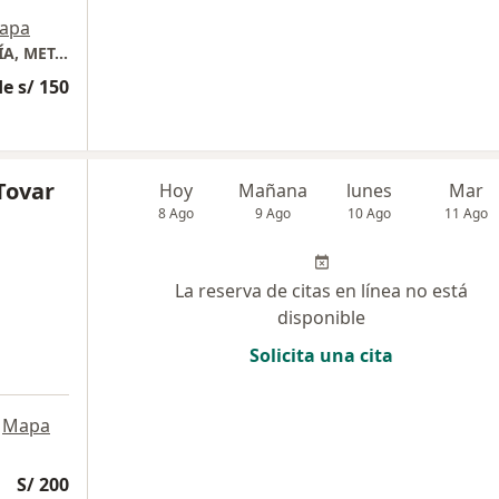
apa
CONSULTORIO MÉDICO DE ENDOCRINOLOGÍA, METABOLISMO Y DIABETES
e s/ 150
Tovar
Hoy
Mañana
lunes
Mar
8 Ago
9 Ago
10 Ago
11 Ago
La reserva de citas en línea no está
disponible
Solicita una cita
Mapa
S/ 200