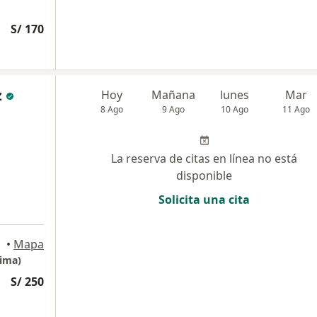
S/ 170
z
Hoy
Mañana
lunes
Mar
8 Ago
9 Ago
10 Ago
11 Ago
La reserva de citas en línea no está
disponible
Solicita una cita
yudarte!, Lima
•
Mapa
ima)
S/ 250