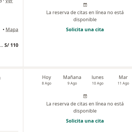
·
Ver
o
La reserva de citas en línea no está
disponible
•
Mapa
Solicita una cita
edicina Complementaria y terapias alternativas
S/ 110
n
Hoy
Mañana
lunes
Mar
8 Ago
9 Ago
10 Ago
11 Ago
La reserva de citas en línea no está
disponible
Solicita una cita