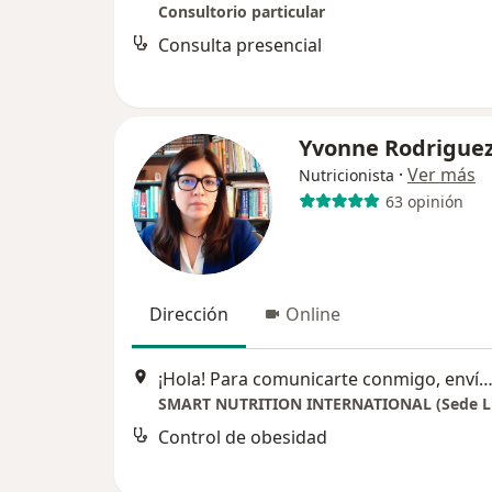
Consultorio particular
Consulta presencial
Yvonne Rodrigue
·
Ver más
Nutricionista
63 opinión
Dirección
Online
¡Hola! Para comunicarte conmigo, envía un WhatsApp o un correo electrónico desde mi sitio web, especificando el motivo de tu consulta. ¡Estaré encantado de a
SMART NUTRITION INTERNATIONAL (Sede L
Control de obesidad