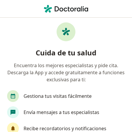
Men
Neuralgia • Cusco, Cusco
Filtros
• 1
Seguro
Mapa
Especialistas en Neuralgia en Cusco
Cuida de tu salud
Encuentra los mejores especialistas y pide cita.
¿Qué especialidad estás buscando?
Descarga la App y accede gratuitamente a funciones
Neurólogo
Médico general
exclusivas para ti:
Gestiona tus visitas fácilmente
Envía mensajes a tus especialistas
Recibe recordatorios y notificaciones