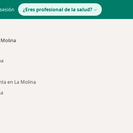
 sesión
¿Eres profesional de la salud?
 Molina
na
ta en La Molina
na
ría: Otras enfermedades en La Molina