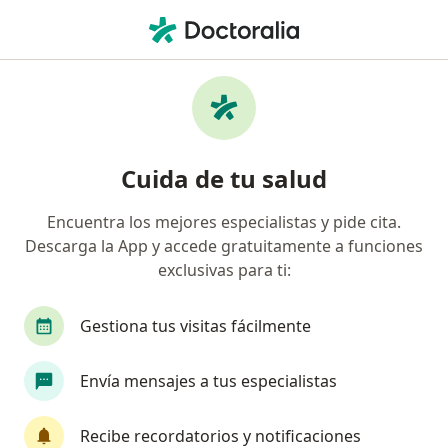
Men
Hormigueos • Cerro Colorado, Arequipa
Filtros
• 1
Seguro
Mapa
Especialistas en Hormigueos en Cerro
Cuida de tu salud
Colorado
Encuentra los mejores especialistas y pide cita.
Descarga la App y accede gratuitamente a funciones
¿Qué especialidad estás buscando?
exclusivas para ti:
Médico general
Endocrinólogo
Neurólogo
Gestiona tus visitas fácilmente
Envía mensajes a tus especialistas
Recibe recordatorios y notificaciones