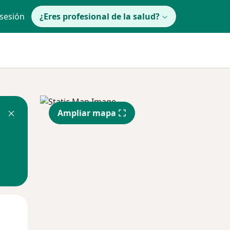
 sesión
¿Eres profesional de la salud?
Ampliar mapa
Mar
Mié
Jue
11 Ago
12 Ago
13 Ago