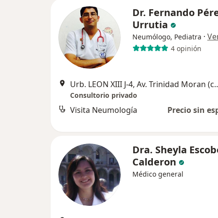
Dr. Fernando Pér
Urrutia
·
Ve
Neumólogo, Pediatra
4 opinión
Urb. LEON XIII J-4, Av. Trinidad Moran (costad
Consultorio privado
Visita Neumología
Precio sin es
Dra. Sheyla Esco
Calderon
Médico general