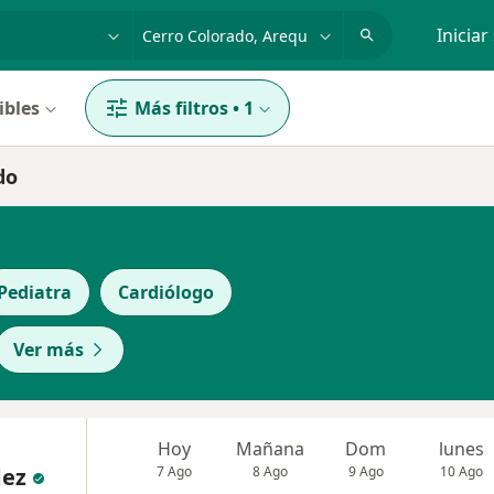
dad, enfermedad o nombre
p. ej. Lima
Iniciar
ibles
Más filtros
•
1
do
Pediatra
Cardiólogo
Ver más
Hoy
Mañana
Dom
lunes
dez
7 Ago
8 Ago
9 Ago
10 Ago