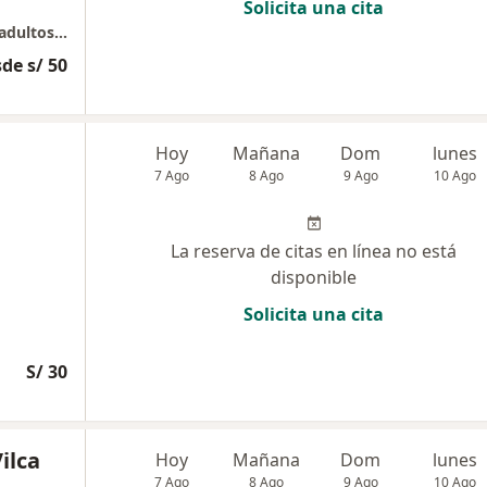
Solicita una cita
Consulta Medica especializada en adultos y adultos mayores
de s/ 50
Hoy
Mañana
Dom
lunes
7 Ago
8 Ago
9 Ago
10 Ago
La reserva de citas en línea no está
disponible
Solicita una cita
S/ 30
ilca
Hoy
Mañana
Dom
lunes
7 Ago
8 Ago
9 Ago
10 Ago