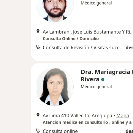
Médico general
Av Lambrani, Jose Luis Bustamante Y Rivero, Jose Luis Bu
Consulta Online / Domicilio
Consulta de Revisión / Visitas sucesivas
des
Dra. Mariagracia 
Rivera
Médico general
Av Lima 410 Vallecito, Arequipa
•
Mapa
Consulta online
des