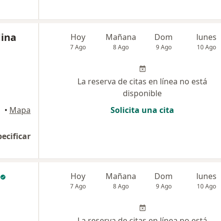
dina
Hoy
Mañana
Dom
lunes
7 Ago
8 Ago
9 Ago
10 Ago
La reserva de citas en línea no está
disponible
•
Mapa
Solicita una cita
pecificar
Hoy
Mañana
Dom
lunes
7 Ago
8 Ago
9 Ago
10 Ago
La reserva de citas en línea no está