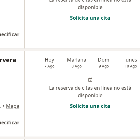
disponible
Solicita una cita
pecificar
ervera
Hoy
Mañana
Dom
lunes
7 Ago
8 Ago
9 Ago
10 Ago
La reserva de citas en línea no está
disponible
.Clinica Arequipa, Arequipa
•
Mapa
Solicita una cita
pecificar