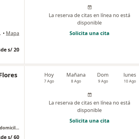
La reserva de citas en línea no está
disponible
stamante y Rivero
•
Mapa
Solicita una cita
de s/ 20
Flores
Hoy
Mañana
Dom
lunes
7 Ago
8 Ago
9 Ago
10 Ago
La reserva de citas en línea no está
disponible
Solicita una cita
Atencion medica en consultorio , online y a domicilio
de s/ 60