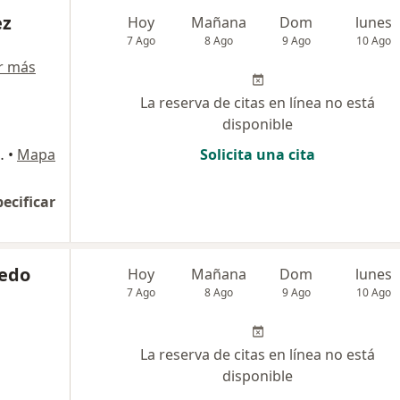
ez
Hoy
Mañana
Dom
lunes
7 Ago
8 Ago
9 Ago
10 Ago
r más
La reserva de citas en línea no está
disponible
o de Farmacia FASUR), Arequipa
•
Mapa
Solicita una cita
pecificar
bedo
Hoy
Mañana
Dom
lunes
7 Ago
8 Ago
9 Ago
10 Ago
La reserva de citas en línea no está
disponible