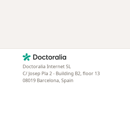
Contacto
Doctoralia - Página de inicio
Doctoralia Internet SL
C/ Josep Pla 2 - Building B2, floor 13
08019 Barcelona, Spain