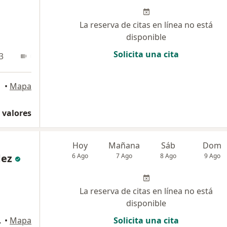
La reserva de citas en línea no está
disponible
Solicita una cita
3
Online
•
Mapa
 valores
Hoy
Mañana
Sáb
Dom
dez
6 Ago
7 Ago
8 Ago
9 Ago
La reserva de citas en línea no está
disponible
stamante y Rivero
•
Mapa
Solicita una cita