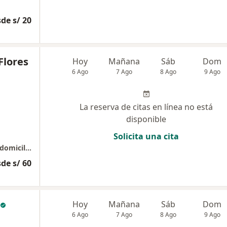
de s/ 20
Flores
Hoy
Mañana
Sáb
Dom
6 Ago
7 Ago
8 Ago
9 Ago
La reserva de citas en línea no está
disponible
Solicita una cita
Atencion medica en consultorio , online y a domicilio
de s/ 60
Hoy
Mañana
Sáb
Dom
6 Ago
7 Ago
8 Ago
9 Ago