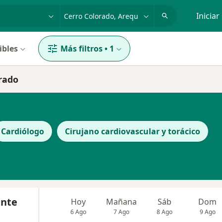
dad, enfermedad o nombre
p. ej. Lima
Iniciar
ibles
Más filtros
•
1
rado
Cardiólogo
Cirujano cardiovascular y torácico
ente
Hoy
Mañana
Sáb
Dom
6 Ago
7 Ago
8 Ago
9 Ago