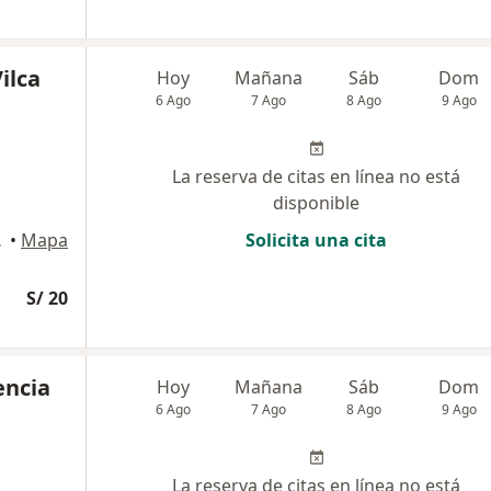
ilca
Hoy
Mañana
Sáb
Dom
6 Ago
7 Ago
8 Ago
9 Ago
La reserva de citas en línea no está
disponible
aya), Arequipa
•
Mapa
Solicita una cita
S/ 20
encia
Hoy
Mañana
Sáb
Dom
6 Ago
7 Ago
8 Ago
9 Ago
La reserva de citas en línea no está