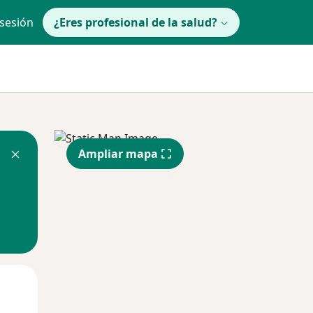
 sesión
¿Eres profesional de la salud?
Ampliar mapa
lunes
Mar
Mié
10 Ago
11 Ago
12 Ago