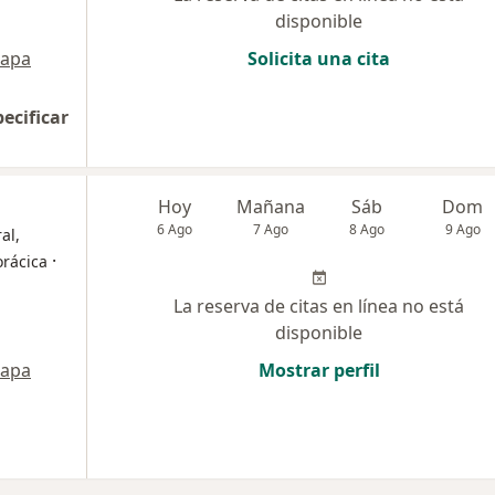
disponible
apa
Solicita una cita
pecificar
Hoy
Mañana
Sáb
Dom
6 Ago
7 Ago
8 Ago
9 Ago
al,
·
orácica
La reserva de citas en línea no está
disponible
apa
Mostrar perfil