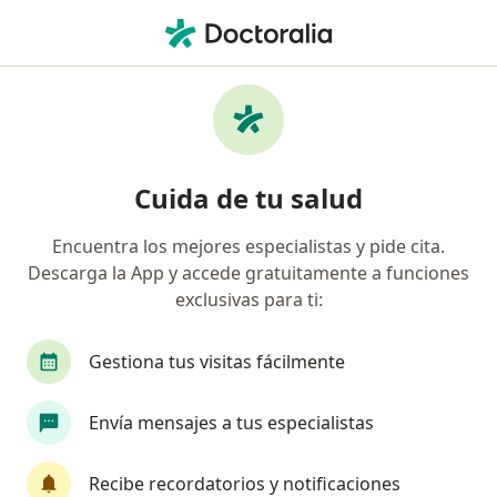
Men
Acné • Cerro Colorado, Arequipa
Filtros
• 1
Mapa
Especialistas en Acné en Cerro Colorado
Cuida de tu salud
Encuentra los mejores especialistas y pide cita.
¿Qué especialidad estás buscando?
Descarga la App y accede gratuitamente a funciones
Dermatólogo
Especialista en Medicina Estétic
exclusivas para ti:
Gestiona tus visitas fácilmente
Envía mensajes a tus especialistas
Recibe recordatorios y notificaciones