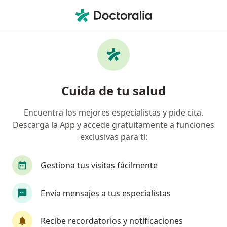
Men
Rosácea • Cerro Colorado, Arequipa
Filtros
• 1
Mapa
Especialistas en Rosácea en Cerro Colorado
Cuida de tu salud
Encuentra los mejores especialistas y pide cita.
¿Qué especialidad estás buscando?
Descarga la App y accede gratuitamente a funciones
Dermatólogo
Especialista en Medicina Estétic
exclusivas para ti:
Gestiona tus visitas fácilmente
Envía mensajes a tus especialistas
Recibe recordatorios y notificaciones