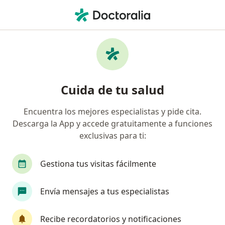
Men
Neuralgia Del Trigémino • Cerro Colorado, Arequipa
Filtros
• 1
Seguro
Mapa
Especialistas en Neuralgia del trigémino en
Cuida de tu salud
Cerro Colorado
Encuentra los mejores especialistas y pide cita.
Descarga la App y accede gratuitamente a funciones
¿Qué especialidad estás buscando?
exclusivas para ti:
Neurólogo
Médico general
Gestiona tus visitas fácilmente
Envía mensajes a tus especialistas
Recibe recordatorios y notificaciones