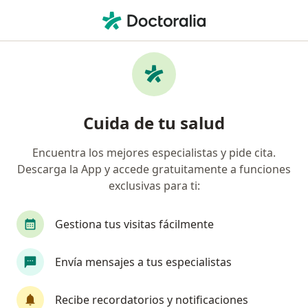
Men
Hiv Sida • Lima, La Molina
Filtros
• 1
Seguro
Mapa
Especialistas en HIV/SIDA en La Molina
Cuida de tu salud
Encuentra los mejores especialistas y pide cita.
¿Qué especialidad estás buscando?
Descarga la App y accede gratuitamente a funciones
Infectólogo
Ginecólogo
Internista
Ca
exclusivas para ti:
Gestiona tus visitas fácilmente
Envía mensajes a tus especialistas
Recibe recordatorios y notificaciones