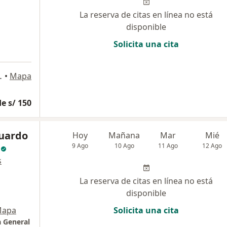
La reserva de citas en línea no está
disponible
Solicita una cita
 de Lurigancho
•
Mapa
e s/ 150
duardo
Hoy
Mañana
Mar
Mié
9 Ago
10 Ago
11 Ago
12 Ago
s
La reserva de citas en línea no está
disponible
apa
Solicita una cita
a General