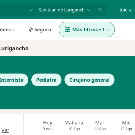
dad, enfermedad o nombre
p. ej. Lima
Iniciar
ibles
Seguro
Más filtros
•
1
 Lurigancho
Internista
Pediatra
Cirujano general
Hoy
Mañana
Mar
Mié
9 Ago
10 Ago
11 Ago
12 Ago
·
Ver