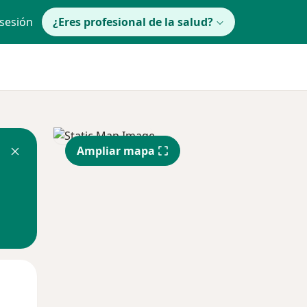
 sesión
¿Eres profesional de la salud?
Ampliar mapa
Jue
Vie
Sáb
13 Ago
14 Ago
15 Ago