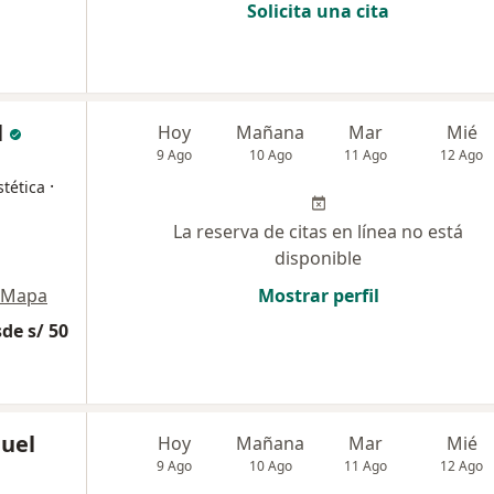
Solicita una cita
l
Hoy
Mañana
Mar
Mié
9 Ago
10 Ago
11 Ago
12 Ago
·
tética
La reserva de citas en línea no está
disponible
Mapa
Mostrar perfil
de s/ 50
uel
Hoy
Mañana
Mar
Mié
9 Ago
10 Ago
11 Ago
12 Ago