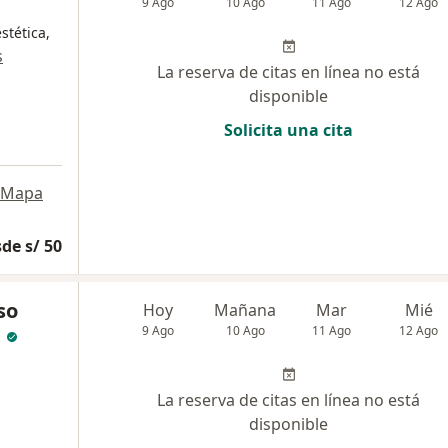
9 Ago
10 Ago
11 Ago
12 Ago
stética,
s
La reserva de citas en línea no está
disponible
Solicita una cita
Mapa
de s/ 50
so
Hoy
Mañana
Mar
Mié
t
9 Ago
10 Ago
11 Ago
12 Ago
La reserva de citas en línea no está
disponible