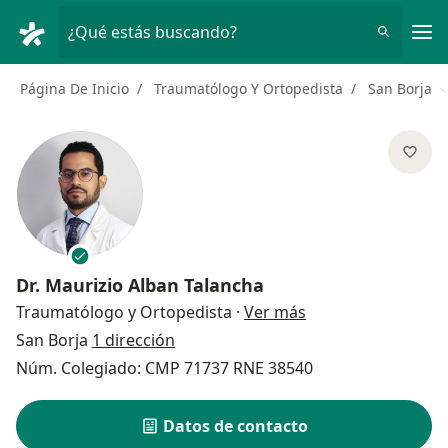
Men
¿Qué estás buscando?
Página De Inicio
Traumatólogo Y Ortopedista
San Borja
C
Dr.
Maurizio Alban Talancha
sobre las especial
Traumatólogo y Ortopedista
·
Ver más
San Borja
1 dirección
Núm. Colegiado: CMP 71737 RNE 38540
Datos de contacto