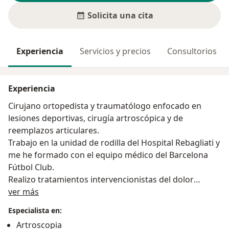
Solicita una cita
Experiencia
Servicios y precios
Consultorios
Experiencia
Cirujano ortopedista y traumatólogo enfocado en
lesiones deportivas, cirugía artroscópica y de
reemplazos articulares.
Trabajo en la unidad de rodilla del Hospital Rebagliati y
me he formado con el equipo médico del Barcelona
Fútbol Club.
Realizo tratamientos intervencionistas del dolor
Acerca de mí
guiado por ecografía.
ver más
Tratamientos con ondas de choque y láser de alta
Especialista en:
intensidad.
Artroscopia