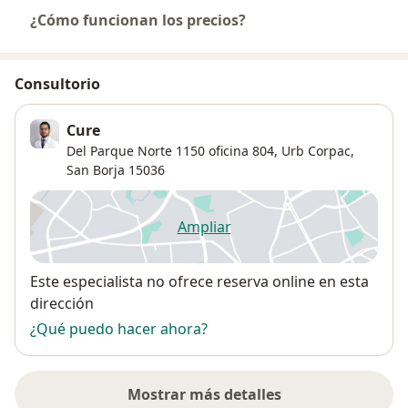
¿Cómo funcionan los precios?
Consultorio
Cure
Del Parque Norte 1150 oficina 804,
Urb Corpac
,
San Borja
15036
Ampliar
se abre en una nueva pestañ
Disponibilidad
Este especialista no ofrece reserva online en esta
dirección
¿Qué puedo hacer ahora?
Mostrar más detalles
sobre la dirección