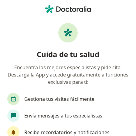
Men
¿Qué estás buscando?
Página De Inicio
Enfermedades
Enfermedades Del Oído
Enfermedades del oído -
Cuida de tu salud
Información, expertos y
Encuentra los mejores especialistas y pide cita.
preguntas frecuentes
Descarga la App y accede gratuitamente a funciones
exclusivas para ti:
Gestiona tus visitas fácilmente
Información
Envía mensajes a tus especialistas
Recibe recordatorios y notificaciones