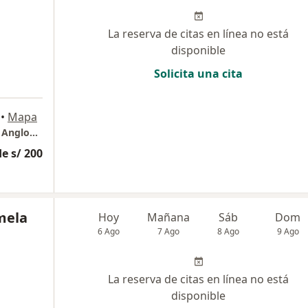
La reserva de citas en línea no está
disponible
Solicita una cita
•
Mapa
Consulta de Ginecologia y Fertilidad. Clinica Angloamericana. La Molina
e s/ 200
mela
Hoy
Mañana
Sáb
Dom
6 Ago
7 Ago
8 Ago
9 Ago
La reserva de citas en línea no está
disponible