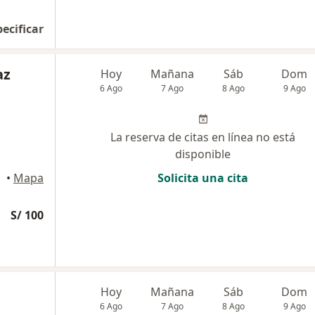
pecificar
az
Hoy
Mañana
Sáb
Dom
6 Ago
7 Ago
8 Ago
9 Ago
La reserva de citas en línea no está
disponible
ince
•
Mapa
Solicita una cita
S/ 100
Hoy
Mañana
Sáb
Dom
6 Ago
7 Ago
8 Ago
9 Ago