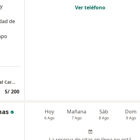
 y
Ver teléfono
dad de
mpo
CONSULTORIO GINENDMED | Dr Emanuel Del Carmen
S/ 200
mas
Hoy
Mañana
Sáb
Dom
6 Ago
7 Ago
8 Ago
9 Ago
La reserva de citas en línea no está