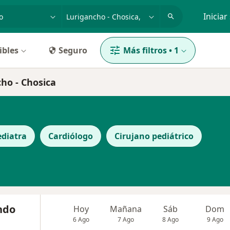
dad, enfermedad o nombre
p. ej. Lima
Iniciar
ibles
Seguro
Más filtros
•
1
ho - Chosica
ediatra
Cardiólogo
Cirujano pediátrico
indo
Hoy
Mañana
Sáb
Dom
6 Ago
7 Ago
8 Ago
9 Ago