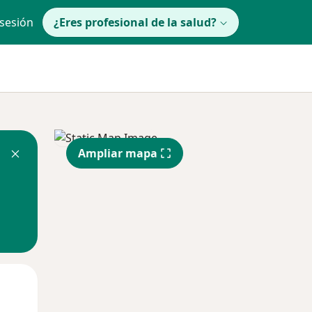
 sesión
¿Eres profesional de la salud?
Ampliar mapa
lunes
Mar
Mié
10 Ago
11 Ago
12 Ago