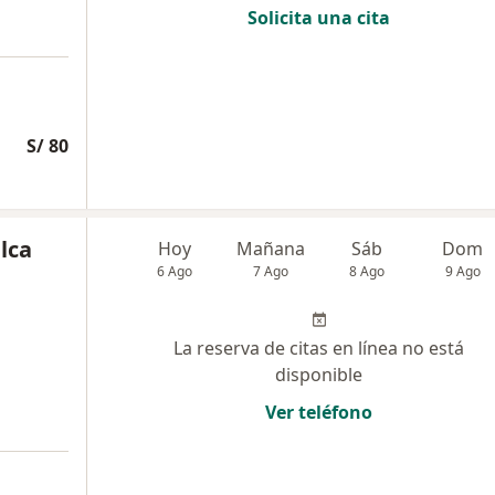
Solicita una cita
S/ 80
ulca
Hoy
Mañana
Sáb
Dom
6 Ago
7 Ago
8 Ago
9 Ago
La reserva de citas en línea no está
disponible
Ver teléfono