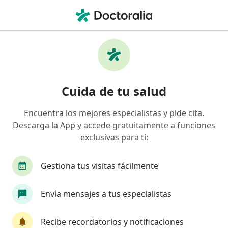
Men
Diente Retenido • San Juan de Lurigancho, Lima
Filtros
• 1
Mapa
Especialistas en Diente retenido en San
Cuida de tu salud
Juan de Lurigancho
Encuentra los mejores especialistas y pide cita.
Descarga la App y accede gratuitamente a funciones
¿Qué especialidad estás buscando?
exclusivas para ti:
Dentista
Gestiona tus visitas fácilmente
Envía mensajes a tus especialistas
Recibe recordatorios y notificaciones