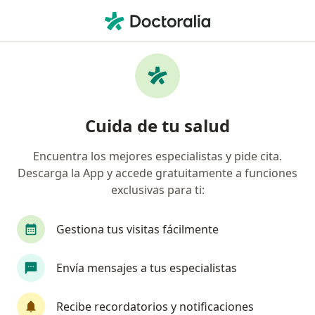
Men
Carcinoma Posterior De La Lengua • Lince, Lima
Filtros
• 1
Seguro
Mapa
Especialistas en Carcinoma posterior de la
Cuida de tu salud
lengua en Lince
Encuentra los mejores especialistas y pide cita.
Descarga la App y accede gratuitamente a funciones
¿Qué especialidad estás buscando?
exclusivas para ti:
Cirujano maxilofacial
Cardiólogo
Cirujan
Gestiona tus visitas fácilmente
Envía mensajes a tus especialistas
Recibe recordatorios y notificaciones