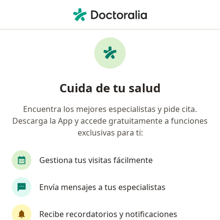
Men
Dermatitis Seborreica • Lima, Lima
Filtros
• 1
Seguro
Mapa
Especialistas en Dermatitis seborreica en
Cuida de tu salud
Lima
Encuentra los mejores especialistas y pide cita.
Descarga la App y accede gratuitamente a funciones
¿Qué especialidad estás buscando?
exclusivas para ti:
Dermatólogo
Pediatra
Médico general
Gestiona tus visitas fácilmente
Envía mensajes a tus especialistas
Recibe recordatorios y notificaciones