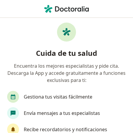
Men
Cólico Intestinal • Perú, Piura
Filtros
• 1
Seguro
Mapa
Especialistas en Cólico intestinal en Perú
Cuida de tu salud
Encuentra los mejores especialistas y pide cita.
¿Qué especialidad estás buscando?
Descarga la App y accede gratuitamente a funciones
Médico general
Pediatra
Gastroenterólo
exclusivas para ti:
Gestiona tus visitas fácilmente
Envía mensajes a tus especialistas
Recibe recordatorios y notificaciones