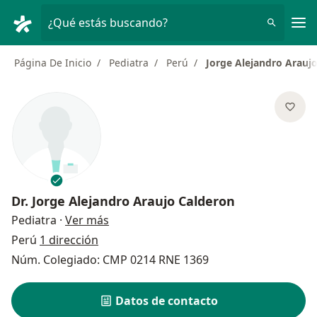
Men
¿Qué estás buscando?
Página De Inicio
Pediatra
Perú
Jorge Alejandro Arauj
Dr.
Jorge Alejandro Araujo Calderon
sobre las especializaciones
Pediatra
·
Ver más
Perú
1 dirección
Núm. Colegiado: CMP 0214 RNE 1369
Datos de contacto