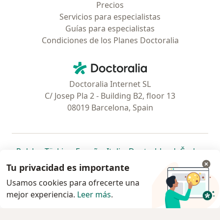
Precios
Servicios para especialistas
Guías para especialistas
Condiciones de los Planes Doctoralia
Contacto
Doctoralia - Página de inicio
Doctoralia Internet SL
C/ Josep Pla 2 - Building B2, floor 13
08019 Barcelona, Spain
se abre en una nueva pestaña
se abre en una nueva pestaña
se abre en una nueva pestaña
se abre en una nueva pes
se abre en 
se a
Polska
,
Türkiye
,
España
,
Italia
,
Deutschland
,
Česko
,
se abre en una nueva pestaña
se abre en una nueva pestaña
se abre en una nueva pestaña
se abre en una nueva p
se abre en 
se abr
Portugal
,
México
,
Chile
,
Brasil
,
Argentina
,
Perú
,
Tu privacidad es importante
se abre en una nueva pe
Colombia
Usamos cookies para ofrecerte una
mejor experiencia.
www.doctoralia.pe © 2026 - Encuentra tu
Leer más
.
especialista y agenda cita