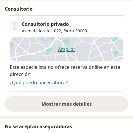
Consultorio
Consultorio privado
Avenida loreto 1022,
Piura
20000
Ampliar
se abre en una nueva pestañ
Disponibilidad
Este especialista no ofrece reserva online en esta
dirección
¿Qué puedo hacer ahora?
Mostrar más detalles
sobre la dirección
No se aceptan aseguradoras