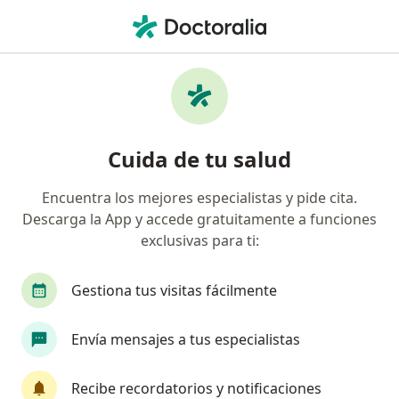
Men
¿Qué estás buscando?
Página De Inicio
Enfermedades
Tumores Retroperitoneales
Tumores retroperitoneales -
Cuida de tu salud
Información, expertos y
Encuentra los mejores especialistas y pide cita.
preguntas frecuentes
Descarga la App y accede gratuitamente a funciones
exclusivas para ti:
Gestiona tus visitas fácilmente
Información
Envía mensajes a tus especialistas
Recibe recordatorios y notificaciones