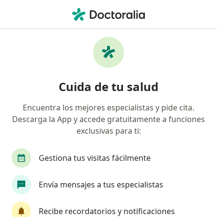
Men
Trastornos De La Menstruación • Surquillo, Lima
Filtros
• 1
Mapa
Especialistas en Trastornos de la
Cuida de tu salud
menstruación en Surquillo
Encuentra los mejores especialistas y pide cita.
Descarga la App y accede gratuitamente a funciones
¿Qué especialidad estás buscando?
exclusivas para ti:
Ginecólogo
Oncólogo
Gestiona tus visitas fácilmente
Envía mensajes a tus especialistas
Recibe recordatorios y notificaciones