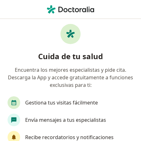
Men
Neurólogo • San Isidro, Lima
Filtros
Seguro:
Rimac
Ma
Neurólogos recomendados de Rimac en San
Cuida de tu salud
Isidro
Encuentra los mejores especialistas y pide cita.
Descarga la App y accede gratuitamente a funciones
exclusivas para ti:
Gestiona tus visitas fácilmente
Envía mensajes a tus especialistas
Dr. Wilfor Aguirre Quispe
Neurólogo
Recibe recordatorios y notificaciones
2 opinión