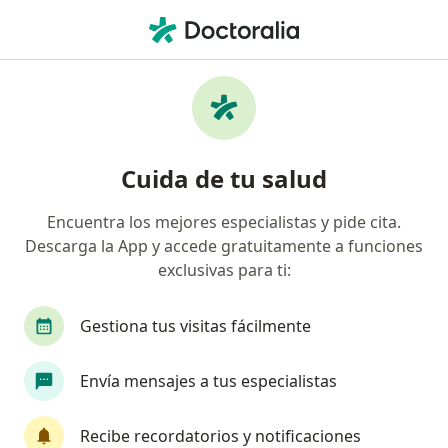
Men
Disoclusión De Los Dientes • Tacna, Tacna
Filtros
• 1
Mapa
Especialistas en Disoclusión de los dientes
Cuida de tu salud
en Tacna
Encuentra los mejores especialistas y pide cita.
Descarga la App y accede gratuitamente a funciones
¿Qué especialidad estás buscando?
exclusivas para ti:
Dentista
Gestiona tus visitas fácilmente
Envía mensajes a tus especialistas
Recibe recordatorios y notificaciones