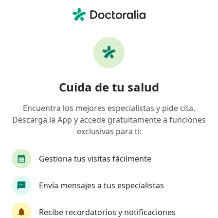
Men
Diente Impactado • Tacna, Tacna
Filtros
• 1
Mapa
Especialistas en Diente impactado en Tacna
Cuida de tu salud
Encuentra los mejores especialistas y pide cita.
¿Qué especialidad estás buscando?
Descarga la App y accede gratuitamente a funciones
Dentista
exclusivas para ti:
Gestiona tus visitas fácilmente
Envía mensajes a tus especialistas
Recibe recordatorios y notificaciones