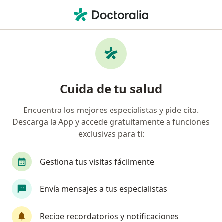
Men
Neurocirugía
Página De Inicio
Centros Médicos
Neurocirugía
Cambiar 
Cuida de tu salud
Encuentra los mejores especialistas y pide cita.
Descarga la App y accede gratuitamente a funciones
exclusivas para ti:
Gestiona tus visitas fácilmente
Envía mensajes a tus especialistas
Recibe recordatorios y notificaciones