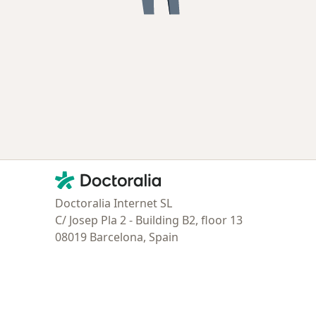
Contacto
Doctoralia - Página de inicio
Doctoralia Internet SL
C/ Josep Pla 2 - Building B2, floor 13
08019 Barcelona, Spain