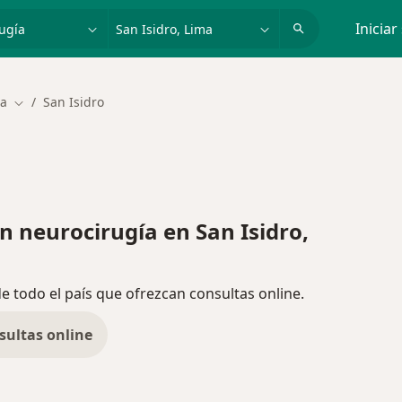
dad, enfermedad o nombre
p. ej. Lima
Iniciar
ía
San Isidro
Cambiar de ciudad
neurocirugía en San Isidro,
de todo el país que ofrezcan consultas online.
sultas online