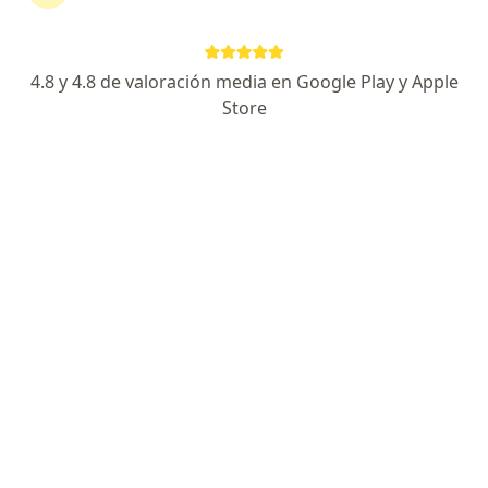
Avenida Javier Prado Este, 1066, San Isidro
•
Mapa
Ningún profesional de este centro tiene citas disponibles
4.8 y 4.8 de valoración media en Google Play y Apple
Store
Mostrar perfil
Clinica del Hospital Maria Auxiliadora
Medicina general, Cirugía cardiovascular y torácica, Cirugía
·
Ver más
general
36 opinión
Av Miguel Iglesias 968 (5To Piso), Miraflores
•
Mapa