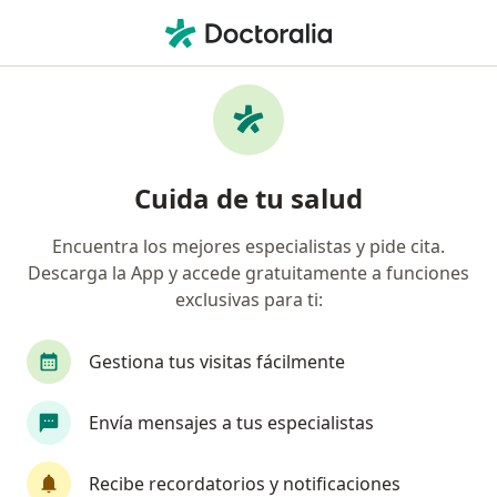
Men
Medicina General • Lima, Lima
Filtros
• 1
Seguro
Mapa
Centros médicos de medicina general en
Cuida de tu salud
Lima
Encuentra los mejores especialistas y pide cita.
Descarga la App y accede gratuitamente a funciones
exclusivas para ti:
Gestiona tus visitas fácilmente
Envía mensajes a tus especialistas
Clinica Ricardo Palma
·
Ver más
Medicina general, Cardiología, Cirugía general
Recibe recordatorios y notificaciones
20 opinión