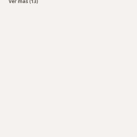
Ver más (13)
Más en esta categoría: Centros de Cardiología c