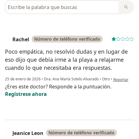
Busca en opiniones
Rachel
Número de teléfono verificado
R
Poco empática, no resolvió dudas y en lugar de
eso dijo que debía irme a la playa a relajarme
cuando lo que necesitaba era respuestas.
en opinión del
25 de enero de 2026
•
Dra. Ana María Sotelo Alvarado
•
Otro
•
Reportar
¿Eres este doctor? Responde a la puntuación.
Regístrese ahora
Jeanice Leon
Número de teléfono verificado
J