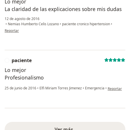
Lo mejor
La claridad de las explicaciones sobre mis dudas
12 de agosto de 2016
•
Nemias Humberto Celis Lozano
•
paciente cronico hipertension
•
en opinión del usuario Cuenta eliminada
Reportar
paciente
P
Lo mejor
Profesionalismo
en opinión de
25 de junio de 2016
•
Elfi Miriam Torres Jimenez
•
Emergencia
•
Reportar
Ver más