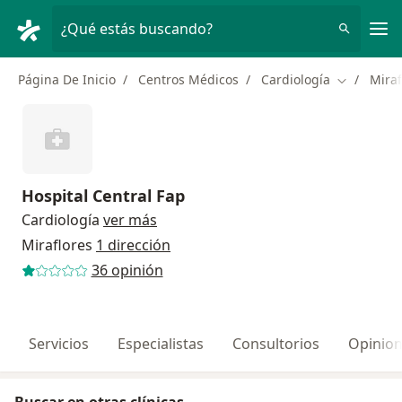
Men
¿Qué estás buscando?
Página De Inicio
Centros Médicos
Cardiología
Miraf
Cambiar d
Hospital Central Fap
Cardiología
ver más
Miraflores
1 dirección
36 opinión
Servicios
Especialistas
Consultorios
Opinio
Buscar en otras clínicas