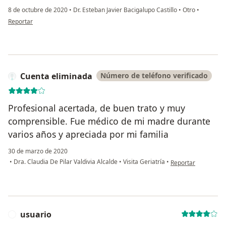
8 de octubre de 2020
•
Dr. Esteban Javier Bacigalupo Castillo
•
Otro
•
en opinión del usuario Bethzabe Nava Muñoz
Reportar
Cuenta eliminada
Número de teléfono verificado
Profesional acertada, de buen trato y muy
comprensible. Fue médico de mi madre durante
varios años y apreciada por mi familia
30 de marzo de 2020
en opinión del usua
•
Dra. Claudia De Pilar Valdivia Alcalde
•
Visita Geriatría
•
Reportar
usuario
U