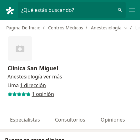
Men
¿Qué estás buscando?
Página De Inicio
Centros Médicos
Anestesiología
L
Cambiar
Clínica San Miguel
Anestesiología
ver más
Lima
1 dirección
1 opinión
Especialistas
Consultorios
Opiniones
Buscar en otras clínicas