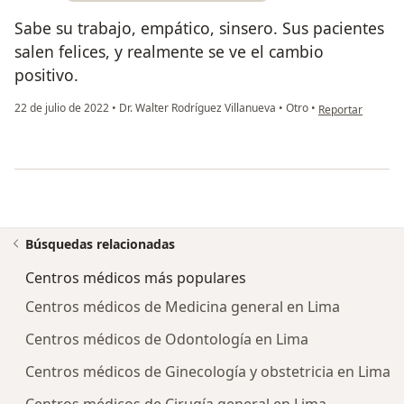
Sabe su trabajo, empático, sinsero. Sus pacientes
salen felices, y realmente se ve el cambio
positivo.
en opinión del u
22 de julio de 2022
•
Dr. Walter Rodríguez Villanueva
•
Otro
•
Reportar
Búsquedas relacionadas
Centros médicos más populares
Centros médicos de Medicina general en Lima
Centros médicos de Odontología en Lima
Centros médicos de Ginecología y obstetricia en Lima
Centros médicos de Cirugía general en Lima