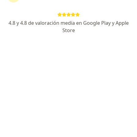
Ver más
405 opinión
4.8 y 4.8 de valoración media en Google Play y Apple
Av. Gral. Eugenio Garzón 862 2do Piso, Jesús María
•
Mapa
Store
Ningún profesional de este centro tiene citas disponibles
Mostrar perfil
Policlínico Biolaq
·
Alergia - inmunología, Anatomía patológica, Anestesiología
Ver más