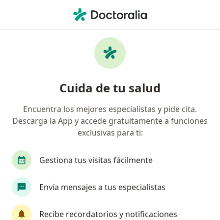
Men
Alergia - Inmunología • Lince, Lima
Filtros
• 1
Seguro
Mapa
Centros médicos de alergia - inmunología
Cuida de tu salud
en Lince
Encuentra los mejores especialistas y pide cita.
Descarga la App y accede gratuitamente a funciones
exclusivas para ti:
Gestiona tus visitas fácilmente
Envía mensajes a tus especialistas
Centro de Enfermedades Respiratorias -
Mi Pediatra y Yo
Recibe recordatorios y notificaciones
·
Alergia - inmunología, Neumología, Otorrinolaringología