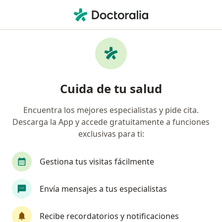
Men
Cirujano General • La Almudena, Lima, Lima
Filtros
Seguro
Mapa
Cirujanos generales en La Almudena, Lima
Cuida de tu salud
Encuentra los mejores especialistas y pide cita.
Descarga la App y accede gratuitamente a funciones
exclusivas para ti:
Gestiona tus visitas fácilmente
Dr. Hector Ricardo Shibao Miyasato
Envía mensajes a tus especialistas
·
Ver más
Cirujano general
211 opinión
Recibe recordatorios y notificaciones