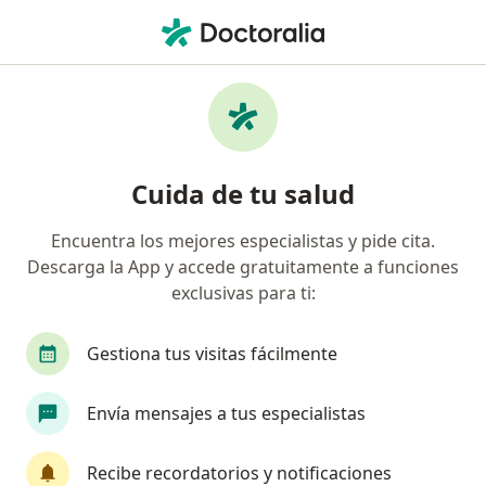
Men
Hernia Umbilical • Chiclayo, Lambayeque
Filtros
• 1
Seguro
Mapa
Especialistas en Hernia umbilical en
Cuida de tu salud
Chiclayo
Encuentra los mejores especialistas y pide cita.
Descarga la App y accede gratuitamente a funciones
¿Qué especialidad estás buscando?
exclusivas para ti:
Cirujano general
Gestiona tus visitas fácilmente
Envía mensajes a tus especialistas
Recibe recordatorios y notificaciones