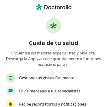
Men
Hepatopatias • Chiclayo, Lambayeque
Filtros
• 1
Mapa
Especialistas en Hepatopatias en Chiclayo
Cuida de tu salud
Encuentra los mejores especialistas y pide cita.
¿Qué especialidad estás buscando?
Descarga la App y accede gratuitamente a funciones
Internista
Cirujano general
Gastroenteró
exclusivas para ti:
Gestiona tus visitas fácilmente
Envía mensajes a tus especialistas
Recibe recordatorios y notificaciones