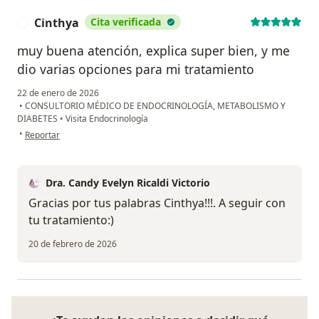
Cinthya
Cita verificada
C
muy buena atención, explica super bien, y me
dio varias opciones para mi tratamiento
22 de enero de 2026
•
CONSULTORIO MÉDICO DE ENDOCRINOLOGÍA, METABOLISMO Y
DIABETES
•
Visita Endocrinología
en opinión del usuario Cinthya
•
Reportar
Dra. Candy Evelyn Ricaldi Victorio
Gracias por tus palabras Cinthya!!!. A seguir con
tu tratamiento:)
20 de febrero de 2026