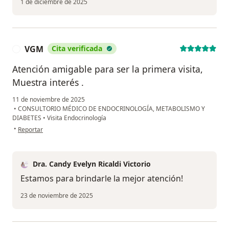
1 de diciembre de 2025
VGM
Cita verificada
V
Atención amigable para ser la primera visita,
Muestra interés .
11 de noviembre de 2025
•
CONSULTORIO MÉDICO DE ENDOCRINOLOGÍA, METABOLISMO Y
DIABETES
•
Visita Endocrinología
en opinión del usuario VGM
•
Reportar
Dra. Candy Evelyn Ricaldi Victorio
Estamos para brindarle la mejor atención!
23 de noviembre de 2025