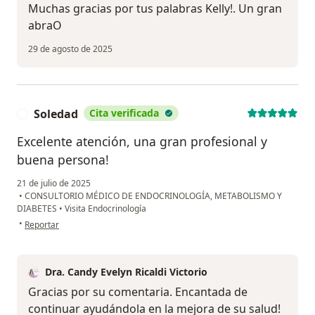
Muchas gracias por tus palabras Kelly!. Un gran
abraO
29 de agosto de 2025
Soledad
Cita verificada
S
Excelente atención, una gran profesional y
buena persona!
21 de julio de 2025
•
CONSULTORIO MÉDICO DE ENDOCRINOLOGÍA, METABOLISMO Y
DIABETES
•
Visita Endocrinología
en opinión del usuario Soledad
•
Reportar
Dra. Candy Evelyn Ricaldi Victorio
Gracias por su comentaria. Encantada de
continuar ayudándola en la mejora de su salud!