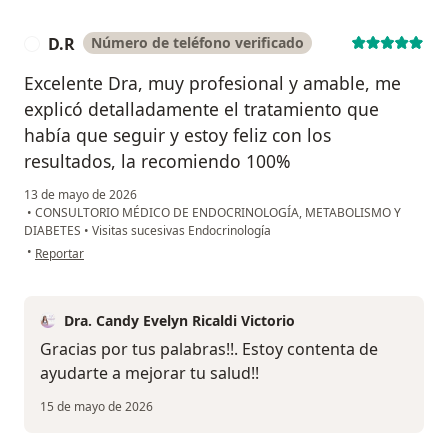
D.R
Número de teléfono verificado
D
Excelente Dra, muy profesional y amable, me
explicó detalladamente el tratamiento que
había que seguir y estoy feliz con los
resultados, la recomiendo 100%
13 de mayo de 2026
•
CONSULTORIO MÉDICO DE ENDOCRINOLOGÍA, METABOLISMO Y
DIABETES
•
Visitas sucesivas Endocrinología
en opinión del usuario D.R
•
Reportar
Dra. Candy Evelyn Ricaldi Victorio
Gracias por tus palabras!!. Estoy contenta de
ayudarte a mejorar tu salud!!
15 de mayo de 2026