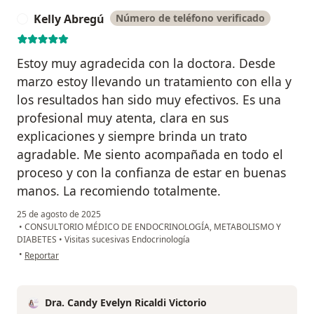
Kelly Abregú
Número de teléfono verificado
K
Estoy muy agradecida con la doctora. Desde
marzo estoy llevando un tratamiento con ella y
los resultados han sido muy efectivos. Es una
profesional muy atenta, clara en sus
explicaciones y siempre brinda un trato
agradable. Me siento acompañada en todo el
proceso y con la confianza de estar en buenas
manos. La recomiendo totalmente.
25 de agosto de 2025
•
CONSULTORIO MÉDICO DE ENDOCRINOLOGÍA, METABOLISMO Y
DIABETES
•
Visitas sucesivas Endocrinología
en opinión del usuario Kelly Abregú
•
Reportar
Dra. Candy Evelyn Ricaldi Victorio