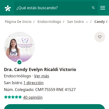
Men
¿Qué estás buscando?
Página De Inicio
Endocrinólogo
San Isidro
Candy Ev
Cambiar de ci
Dra.
Candy Evelyn Ricaldi Victorio
sobre las especializaciones
Endocrinólogo
·
Ver más
San Isidro
1 dirección
Núm. Colegiado: CMP.75559 RNE 41527
40 opinión