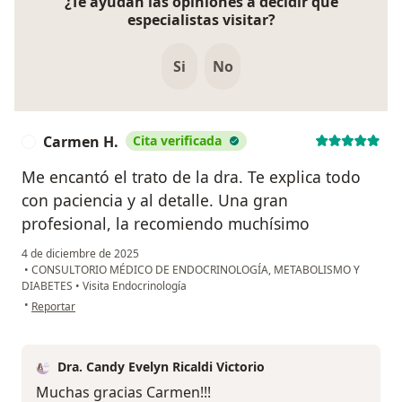
¿Te ayudan las opiniones a decidir qué
especialistas visitar?
Si
No
Carmen H.
Cita verificada
C
Me encantó el trato de la dra. Te explica todo
con paciencia y al detalle. Una gran
profesional, la recomiendo muchísimo
4 de diciembre de 2025
•
CONSULTORIO MÉDICO DE ENDOCRINOLOGÍA, METABOLISMO Y
DIABETES
•
Visita Endocrinología
en opinión del usuario Carmen H.
•
Reportar
Dra. Candy Evelyn Ricaldi Victorio
Muchas gracias Carmen!!!