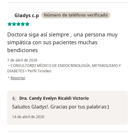
Gladys c.p
Número de teléfono verificado
G
Doctora siga así siempre , una persona muy
simpática con sus pacientes muchas
bendiciones
7 de abril de 2026
•
CONSULTORIO MÉDICO DE ENDOCRINOLOGÍA, METABOLISMO Y
DIABETES
•
Perfil Tiroideo
en opinión del usuario Gladys c.p
•
Reportar
Dra. Candy Evelyn Ricaldi Victorio
Saludos Gladys!. Gracias por tus palabras:)
14 de abril de 2026