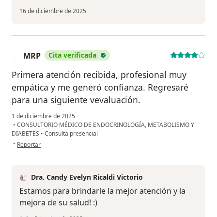
16 de diciembre de 2025
MRP
Cita verificada
M
Primera atención recibida, profesional muy
empática y me generó confianza. Regresaré
para una siguiente vevaluación.
1 de diciembre de 2025
•
CONSULTORIO MÉDICO DE ENDOCRINOLOGÍA, METABOLISMO Y
DIABETES
•
Consulta presencial
en opinión del usuario MRP
•
Reportar
Dra. Candy Evelyn Ricaldi Victorio
Estamos para brindarle la mejor atención y la
mejora de su salud! :)