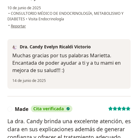
10 de junio de 2025
•
CONSULTORIO MÉDICO DE ENDOCRINOLOGÍA, METABOLISMO Y
DIABETES
•
Visita Endocrinología
en opinión del usuario Marietta Acosta
•
Reportar
Dra. Candy Evelyn Ricaldi Victorio
Muchas gracias por tus palabras Marietta.
Encantada de poder ayudar a ti y a tu mami en
mejora de su salud!!! :)
14 de junio de 2025
Made
Cita verificada
M
La dra. Candy brinda una excelente atención, es
clara en sus explicaciones además de generar
confianza y ofrecer el tratamiento adecuado