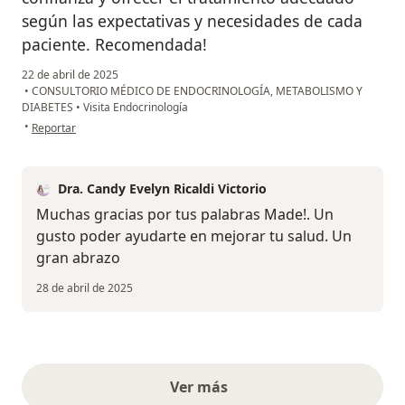
según las expectativas y necesidades de cada
paciente. Recomendada!
22 de abril de 2025
•
CONSULTORIO MÉDICO DE ENDOCRINOLOGÍA, METABOLISMO Y
DIABETES
•
Visita Endocrinología
en opinión del usuario Made
•
Reportar
Dra. Candy Evelyn Ricaldi Victorio
Muchas gracias por tus palabras Made!. Un
gusto poder ayudarte en mejorar tu salud. Un
gran abrazo
28 de abril de 2025
Ver más
opiniones anteriores