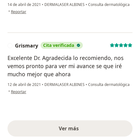
14 de abril de 2021
•
DERMALASER ALBINES
•
Consulta dermatológica
en opinión del usuario Ruth
•
Reportar
Grismary
Cita verificada
G
Excelente Dr. Agradecida lo recomiendo, nos
vemos pronto para ver mi avance se que iré
mucho mejor que ahora
12 de abril de 2021
•
DERMALASER ALBINES
•
Consulta dermatológica
en opinión del usuario Grismary
•
Reportar
Ver más
opiniones anteriores