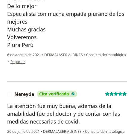
De lo mejor
Especialista con mucha empatía piurano de los
mejores
Muchas gracias
Volveremos.
Piura Perú
6 de agosto de 2021
•
DERMALASER ALBINES
•
Consulta dermatológica
en opinión del usuario Emilio aponte
•
Reportar
Nereyda
Cita verificada
N
La atención fue muy buena, ademas de la
amabilidad fue del doctor y de contar con las
medidas necesarias de covid.
26 de junio de 2021
•
DERMALASER ALBINES
•
Consulta dermatológica