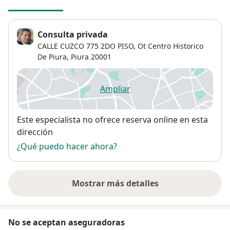
Consulta privada
CALLE CUZCO 775 2DO PISO,
Ot Centro Historico
De Piura
,
Piura
20001
Ampliar
se abre en una nueva pestañ
Disponibilidad
Este especialista no ofrece reserva online en esta
dirección
¿Qué puedo hacer ahora?
Mostrar más detalles
sobre la dirección
No se aceptan aseguradoras