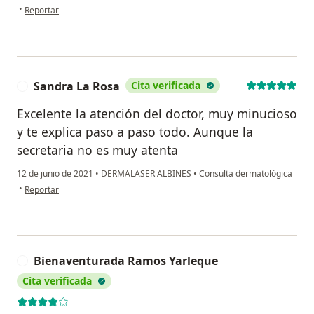
en opinión del usuario Nereyda
•
Reportar
Sandra La Rosa
Cita verificada
S
Excelente la atención del doctor, muy minucioso
y te explica paso a paso todo. Aunque la
secretaria no es muy atenta
12 de junio de 2021
•
DERMALASER ALBINES
•
Consulta dermatológica
en opinión del usuario Sandra La Rosa
•
Reportar
Bienaventurada Ramos Yarleque
B
Cita verificada