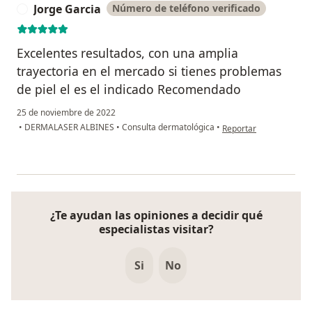
Jorge Garcia
Número de teléfono verificado
J
Excelentes resultados, con una amplia
trayectoria en el mercado si tienes problemas
de piel el es el indicado Recomendado
25 de noviembre de 2022
en opinión del usuario 
•
DERMALASER ALBINES
•
Consulta dermatológica
•
Reportar
¿Te ayudan las opiniones a decidir qué
especialistas visitar?
Si
No