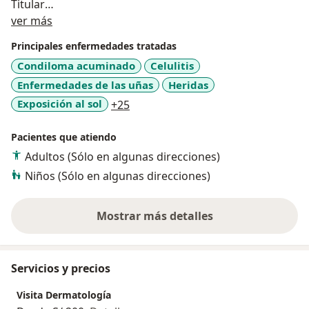
Titular
Acerca de mí
Círculo Dermatológico del Perú – Miembro Titular
ver más
Sociedad Peruana de Dermatología – Miembro Titular
Principales enfermedades tratadas
Condiloma acuminado
Celulitis
Enfermedades de las uñas
Heridas
a11y_sr_more_diseases
Exposición al sol
+25
Pacientes que atiendo
Adultos (Sólo en algunas direcciones)
Niños (Sólo en algunas direcciones)
Mostrar más detalles
sobre la experiencia
Servicios y precios
Visita Dermatología