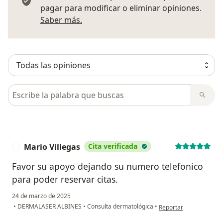
pagar para modificar o eliminar opiniones.
Más información sobre opiniones
Saber más.
Busca en opiniones
Mario Villegas
Cita verificada
M
Favor su apoyo dejando su numero telefonico
para poder reservar citas.
24 de marzo de 2025
en opinión del usuario 
•
DERMALASER ALBINES
•
Consulta dermatológica
•
Reportar