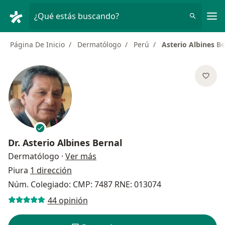
Men
¿Qué estás buscando?
Página De Inicio
Dermatólogo
Perú
Asterio Albines Be
Dr.
Asterio Albines Bernal
sobre las especializaciones
Dermatólogo
·
Ver más
Piura
1 dirección
Núm. Colegiado: CMP: 7487 RNE: 013074
44 opinión