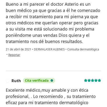
Bueno a mi parecer el doctor Asterio es un
buen médico ya que gracias a él he comenzado
a recibir mi tratamiento para mi pierna ya que
otros médicos me querían operar pero gracias
a su visita me está solucionado mi problema
poniéndome unas vendas Dios quiera y el
tratamiento nos dé buenos resultados.
21 de abril de 2021
•
DERMALASER ALBINES
•
Consulta dermatológica
en opinión del usuario Bienaventurada Ramos Yarleque
•
Reportar
Ruth
Cita verificada
R
Excelente médico,muy amable y con ética
profesional, . Lo recomiendo , su tratamiento
eficaz para mi tratamiento dermatológico