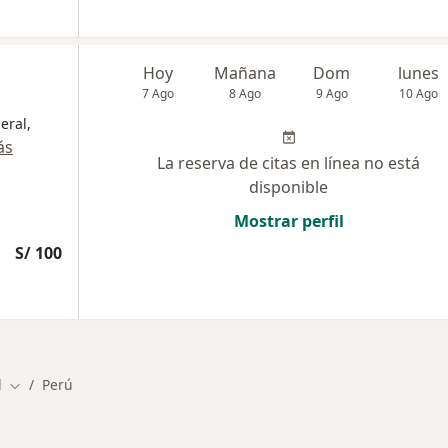
Hoy
Mañana
Dom
lunes
7 Ago
8 Ago
9 Ago
10 Ago
eral,
ás
La reserva de citas en línea no está
disponible
Mostrar perfil
S/ 100
l
Perú
Cambiar de ciudad