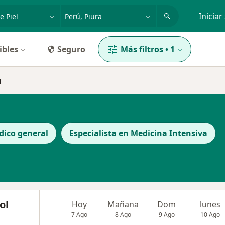
dad, enfermedad o nombre
p. ej. Lima
Iniciar
ibles
Seguro
Más filtros
•
1
ú
dico general
Especialista en Medicina Intensiva
ol
Hoy
Mañana
Dom
lunes
7 Ago
8 Ago
9 Ago
10 Ago