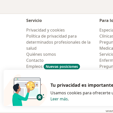
Servicio
Para l
Privacidad y cookies
Especia
Política de privacidad para
Clínica
determinados profesionales de la
Pregun
salud
Medic
Quiénes somos
Servici
Contacto
Enfer
Empleos
Pregun
Nuevas posiciones
Condiciones Generales de
Aplicac
Contratación
Tu privacidad es important
Usamos cookies para ofrecerte u
Leer más
.
se abre en una n
se abre 
s
Polska
,
Türkiye
,
España
,
www