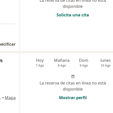
La reserva de citas en línea no está
disponible
Solicita una cita
pecificar
n
Hoy
Mañana
Dom
lunes
7 Ago
8 Ago
9 Ago
10 Ago
La reserva de citas en línea no está
disponible
N EL CHIPE PIURA, Piura
•
Mapa
Mostrar perfil