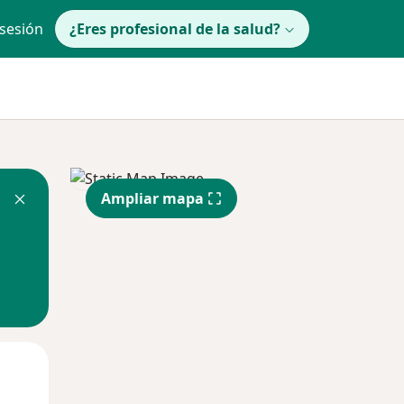
 sesión
¿Eres profesional de la salud?
Ampliar mapa
Mar
Mié
Jue
11 Ago
12 Ago
13 Ago