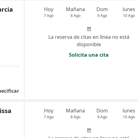
arcia
Hoy
Mañana
Dom
lunes
7 Ago
8 Ago
9 Ago
10 Ago
La reserva de citas en línea no está
disponible
Solicita una cita
pecificar
issa
Hoy
Mañana
Dom
lunes
7 Ago
8 Ago
9 Ago
10 Ago