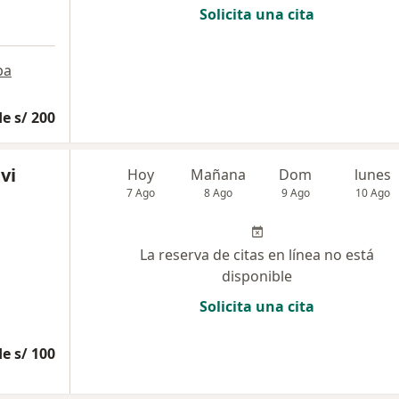
Solicita una cita
pa
e s/ 200
vi
Hoy
Mañana
Dom
lunes
7 Ago
8 Ago
9 Ago
10 Ago
La reserva de citas en línea no está
disponible
Solicita una cita
e s/ 100