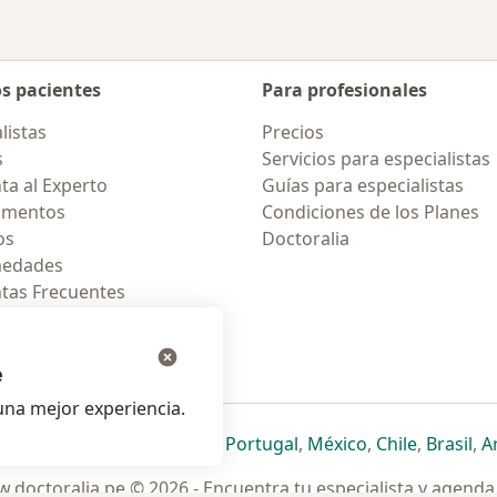
os pacientes
Para profesionales
listas
Precios
s
Servicios para especialistas
ta al Experto
Guías para especialistas
amentos
Condiciones de los Planes
os
Doctoralia
medades
tas Frecuentes
ión para celular
e
na mejor experiencia.
ueva pestaña
en una nueva pestaña
e abre en una nueva pestaña
se abre en una nueva pestaña
se abre en una nueva pestaña
se abre en una nueva pestaña
se abre en una nueva p
se abre en una
se abre e
se
Italia
,
Deutschland
,
Česko
,
Portugal
,
México
,
Chile
,
Brasil
,
A
.doctoralia.pe © 2026 - Encuentra tu especialista y agenda 