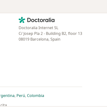
Contacto
Doctoralia - Página de inicio
Doctoralia Internet SL
C/ Josep Pla 2 - Building B2, floor 13
08019 Barcelona, Spain
estaña
 nueva pestaña
n una nueva pestaña
 abre en una nueva pestaña
se abre en una nueva pestaña
se abre en una nueva pestaña
se abre en una nueva pestaña
rgentina
,
Perú
,
Colombia
cita