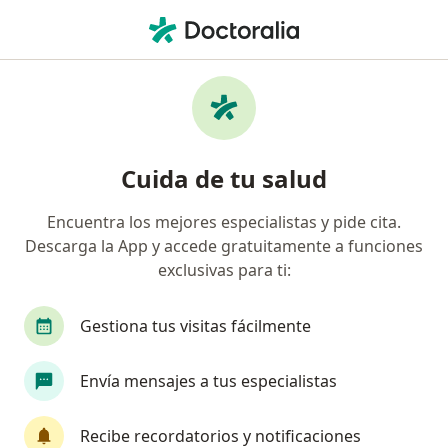
Men
Acné • Perú, Piura
Filtros
• 1
Seguro
Mapa
Especialistas en Acné en Perú
Cuida de tu salud
Encuentra los mejores especialistas y pide cita.
¿Qué especialidad estás buscando?
Descarga la App y accede gratuitamente a funciones
Dermatólogo
Cardiólogo
Médico familiar
exclusivas para ti:
Gestiona tus visitas fácilmente
Envía mensajes a tus especialistas
Recibe recordatorios y notificaciones