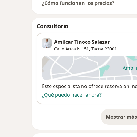
¿Cómo funcionan los precios?
Consultorio
Amilcar Tinoco Salazar
Calle Arica N 151,
Tacna
23001
Ampli
se
Disponibilidad
Este especialista no ofrece reserva onlin
¿Qué puedo hacer ahora?
Mostrar más 
so