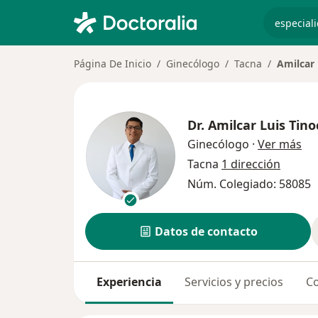
especiali
Página De Inicio
Ginecólogo
Tacna
Amilcar 
Dr.
Amilcar Luis Tino
sob
Ginecólogo
·
Ver más
Tacna
1 dirección
Núm. Colegiado: 58085
Datos de contacto
Experiencia
Servicios y precios
Co