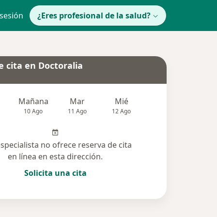
 sesión
¿Eres profesional de la salud?
 cita en Doctoralia
Mañana
Mar
Mié
Jue
Vie
10 Ago
11 Ago
12 Ago
13 Ago
14 Ag
especialista no ofrece reserva de cita
en línea en esta dirección.
Solicita una cita