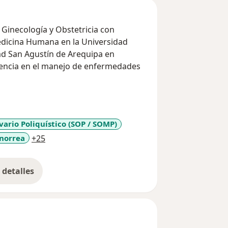
n Ginecología y Obstetricia con
edicina Humana en la Universidad
ad San Agustín de Arequipa en
iencia en el manejo de enfermedades
Ginecólogos que le han inculcado la
mplica esta profesión. Se caracteriza
ario Poliquístico (SOP / SOMP)
 constante y vocación de servicio para
a11y_sr_more_diseases
norrea
+25
 satisfechos con la labor que viene
detalles
onal de Clínica Isabel, Clínica la Luz y
bre la experiencia
zando consultas clínicas y tratamiento
 mujer.