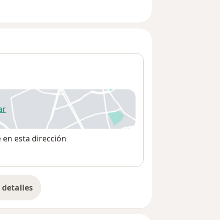
ar
 abre en una nueva pestaña
e en esta dirección
detalles
bre la dirección