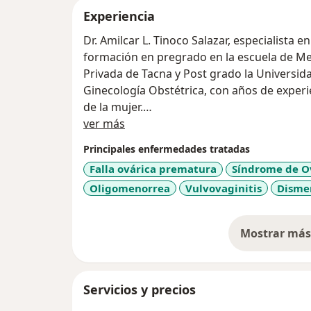
Experiencia
Dr. Amilcar L. Tinoco Salazar, especialista e
formación en pregrado en la escuela de M
Privada de Tacna y Post grado la Universid
Ginecología Obstétrica, con años de exper
de la mujer.
Acerca de mí
ver más
Profesional proveniente de una familia de 
Principales enfermedades tratadas
vocación de servicios y la ardua labor que i
Falla ovárica prematura
Síndrome de Ov
por el respeto, trato cordial, comunicación
Oligomenorrea
Vulvovaginitis
Disme
con sus pacientes, quienes se han mostrado
realizando.
Mostrar más 
Actualmente forma parte del Staff de profesi
so
Hospital Hipólito Unanue donde viene reali
médico y quirúrgico de enfermedades de la
Servicios y precios