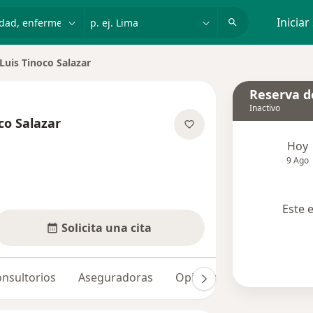
dad, enfermedad o nombre
p. ej. Lima
Iniciar
Luis Tinoco Salazar
Reserva de
Inactivo
co Salazar
re las especializaciones
Hoy
9 Ago
Este 
Solicita una cita
nsultorios
Aseguradoras
Opiniones