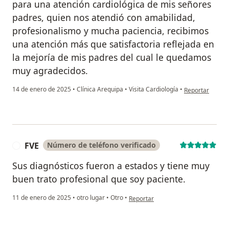
para una atención cardiológica de mis señores
padres, quien nos atendió con amabilidad,
profesionalismo y mucha paciencia, recibimos
una atención más que satisfactoria reflejada en
la mejoría de mis padres del cual le quedamos
muy agradecidos.
en opinión del
14 de enero de 2025
•
Clínica Arequipa
•
Visita Cardiología
•
Reportar
FVE
Número de teléfono verificado
F
Sus diagnósticos fueron a estados y tiene muy
buen trato profesional que soy paciente.
en opinión del usuario FVE
11 de enero de 2025
•
otro lugar
•
Otro
•
Reportar