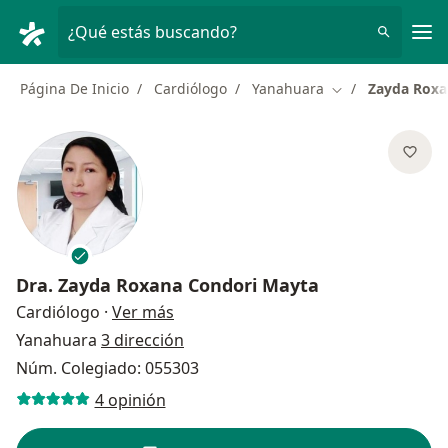
Men
¿Qué estás buscando?
Página De Inicio
Cardiólogo
Yanahuara
Zayda Roxa
Cambiar de ciud
Dra.
Zayda Roxana Condori Mayta
sobre las especializaciones
Cardiólogo
·
Ver más
Yanahuara
3 dirección
Núm. Colegiado: 055303
4 opinión