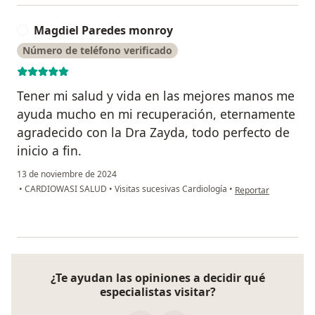
Magdiel Paredes monroy
M
Número de teléfono verificado
Tener mi salud y vida en las mejores manos me
ayuda mucho en mi recuperación, eternamente
agradecido con la Dra Zayda, todo perfecto de
inicio a fin.
13 de noviembre de 2024
en opinión del usua
•
CARDIOWASI SALUD
•
Visitas sucesivas Cardiología
•
Reportar
¿Te ayudan las opiniones a decidir qué
especialistas visitar?