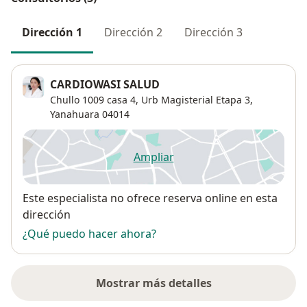
Dirección 1
Dirección 2
Dirección 3
CARDIOWASI SALUD
Chullo 1009 casa 4,
Urb Magisterial Etapa 3
,
Yanahuara
04014
Ampliar
se abre en una nueva pestañ
Disponibilidad
Este especialista no ofrece reserva online en esta
dirección
¿Qué puedo hacer ahora?
Mostrar más detalles
sobre la dirección