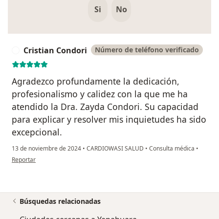
Si
No
Cristian Condori
Número de teléfono verificado
C
Agradezco profundamente la dedicación,
profesionalismo y calidez con la que me ha
atendido la Dra. Zayda Condori. Su capacidad
para explicar y resolver mis inquietudes ha sido
excepcional.
13 de noviembre de 2024
•
CARDIOWASI SALUD
•
Consulta médica
•
en opinión del usuario Cristian Condori
Reportar
Búsquedas relacionadas