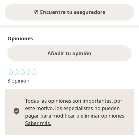
ü
MÉDICO SALUD OCUPACIONAL Y ASISTENCIAL
ü
SERVICIO RURAL Y URBANO MARGINAL DE SALUD
Encuentra tu aseguradora
– SERUM
OTROS:
Opiniones
INGLÉS
Añadir tu opinión
Universidad Peruana Los Andes. Ciclo avanzado.
3 opinión
COMPUTACIÓN: Universidad Peruana los
Andes.
Todas las opiniones son importantes, por
ESTUDIOS
este motivo, los especialistas no pueden
pagar para modificar o eliminar opiniones.
DIPLOMADO en salud ocupacional universidad de
Más información sobre opiniones
Saber más.
Trujillo.