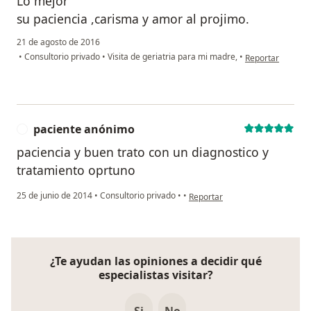
Lo mejor
su paciencia ,carisma y amor al projimo.
21 de agosto de 2016
en opinión del u
•
Consultorio privado
•
Visita de geriatria para mi madre,
•
Reportar
paciente anónimo
P
paciencia y buen trato con un diagnostico y
tratamiento oprtuno
en opinión del usuario pacient
25 de junio de 2014
•
Consultorio privado
•
•
Reportar
¿Te ayudan las opiniones a decidir qué
especialistas visitar?