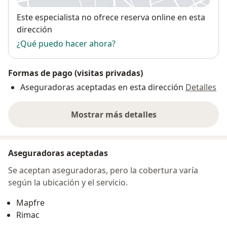
Huancavelica
EXPERIENCIA LABORAL : HOSPITAL NACIONAL
Disponibilidad
Este especialista no ofrece reserva online en esta
ALBERTO SABOGAL SOLOGUREN IV NIVEL ESSALUD
dirección
LIMA –CALLAO realizo su RESIDENTADO MEDICO en el
¿Qué puedo hacer ahora?
área de GERIATRIA .
Formas de pago (visitas privadas)
GRADO ACADEMICO : MEDICO GERIATRA
Aseguradoras aceptadas en esta dirección
Detalles
Mostrar más detalles
sobre la dirección
Médico con Registro del CMP Nº 54608, egresada de la
Facultad de Medicina Humana de la Universidad
Peruana Los Andes (Huancayo).
Aseguradoras aceptadas
Se aceptan aseguradoras, pero la cobertura varía
ESPECIALIDAD MEDICA : MEDICO GERIATRA
según la ubicación y el servicio.
I. EXPERIENCIA LABORAL
Mapfre
ü
MÉDICO AUDITOR
Rimac
ü
MÉDICO SALUD OCUPACIONAL