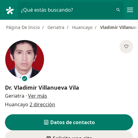
Men
¿Qué estás buscando?
Página De Inicio
Geriatra
Huancayo
Vladimir Villanuev
Dr.
Vladimir Villanueva Vila
sobre las especializaciones
Geriatra
·
Ver más
Huancayo
2 dirección
Datos de contacto