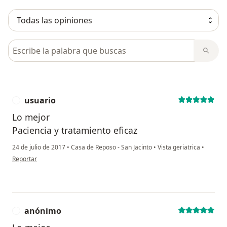
Diplomado en Gestion medica en la universidad de
Trujillo.
Busca en opiniones
usuario
U
Lo mejor
Paciencia y tratamiento eficaz
24 de julio de 2017
•
Casa de Reposo - San Jacinto
•
Vista geriatrica
•
en opinión del usuario usuario
Reportar
anónimo
A