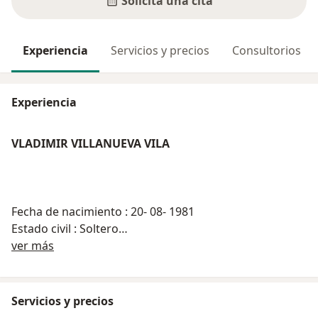
Solicita una cita
Experiencia
Servicios y precios
Consultorios
Experiencia
VLADIMIR VILLANUEVA VILA
Fecha de nacimiento : 20- 08- 1981
Estado civil : Soltero
Acerca de mí
ver más
Direccion :Jr. San Gregorio N°187 san carlos Huancayo
Servicios y precios
Teléfono: Cel. 9714333304 RPM : *842473