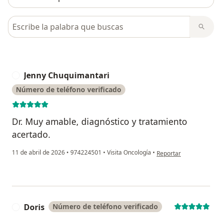
Busca en opiniones
Jenny Chuquimantari
J
Número de teléfono verificado
Dr. Muy amable, diagnóstico y tratamiento
acertado.
en opinión del usuario 
11 de abril de 2026
•
974224501
•
Visita Oncología
•
Reportar
Doris
Número de teléfono verificado
D