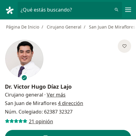
Men
¿Qué estás buscando?
Página De Inicio
Cirujano General
San Juan De Miraflores
Dr.
Victor Hugo Díaz Lajo
sobre las especializaciones
Cirujano general
·
Ver más
San Juan de Miraflores
4 dirección
Núm. Colegiado: 62387 32327
21 opinión