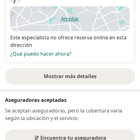
Ampliar
se abre en una nueva pestañ
Disponibilidad
Este especialista no ofrece reserva online en esta
dirección
¿Qué puedo hacer ahora?
Mostrar más detalles
sobre la dirección
Aseguradoras aceptadas
Se aceptan aseguradoras, pero la cobertura varía
según la ubicación y el servicio.
Encuentra tu aseguradora