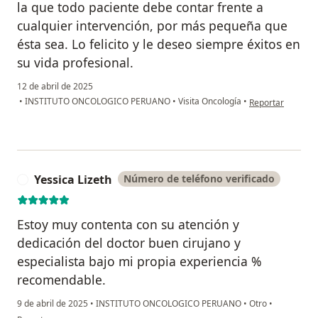
la que todo paciente debe contar frente a
cualquier intervención, por más pequeña que
ésta sea. Lo felicito y le deseo siempre éxitos en
su vida profesional.
12 de abril de 2025
en opinión del us
•
INSTITUTO ONCOLOGICO PERUANO
•
Visita Oncología
•
Reportar
Yessica Lizeth
Número de teléfono verificado
Y
Estoy muy contenta con su atención y
dedicación del doctor buen cirujano y
especialista bajo mi propia experiencia %
recomendable.
9 de abril de 2025
•
INSTITUTO ONCOLOGICO PERUANO
•
Otro
•
en opinión del usuario Yessica Lizeth