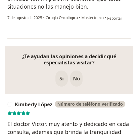
situaciones no las manejo bien.
en opinión del us
7 de agosto de 2025
•
Cirugía Oncológica
•
Mastectomia
•
Reportar
¿Te ayudan las opiniones a decidir qué
especialistas visitar?
Si
No
Kimberly López
Número de teléfono verificado
K
El doctor Victor, muy atento y dedicado en cada
consulta, además que brinda la tranquilidad