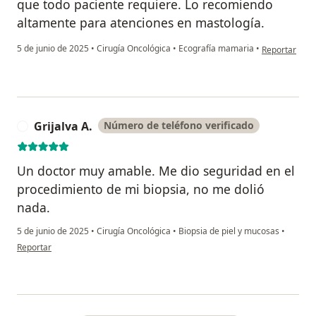
que todo paciente requiere. Lo recomiendo
altamente para atenciones en mastología.
en opinión de
5 de junio de 2025
•
Cirugía Oncológica
•
Ecografía mamaria
•
Reportar
Grijalva A.
Número de teléfono verificado
G
Un doctor muy amable. Me dio seguridad en el
procedimiento de mi biopsia, no me dolió
nada.
5 de junio de 2025
•
Cirugía Oncológica
•
Biopsia de piel y mucosas
•
en opinión del usuario Grijalva A.
Reportar