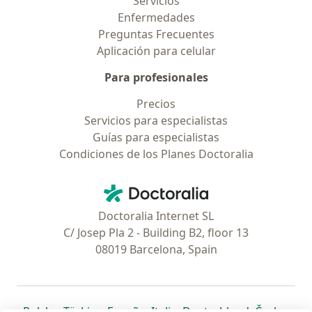
Servicios
Enfermedades
Preguntas Frecuentes
Aplicación para celular
Para profesionales
Precios
Servicios para especialistas
Guías para especialistas
Condiciones de los Planes Doctoralia
Contacto
Doctoralia - Página de inicio
Doctoralia Internet SL
C/ Josep Pla 2 - Building B2, floor 13
08019 Barcelona, Spain
se abre en una nueva pestaña
se abre en una nueva pestaña
se abre en una nueva pestaña
se abre en una nueva pes
se abre en 
se a
Polska
,
Türkiye
,
España
,
Italia
,
Deutschland
,
Česko
,