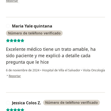
Reportar
Maria Yale quintana
M
Número de teléfono verificado
Excelente médico tiene un trato amable, ha
sido paciente y me explicó a detalle cada
pregunta que le hice
6 de noviembre de 2024
•
Hospital de Villa el Salvador
•
Visita Oncología
en opinión del usuario Maria Yale quintana
•
Reportar
Jessica Colos Z.
Número de teléfono verificado
J