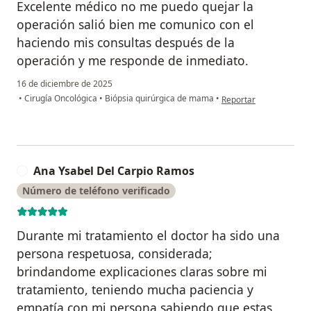
Excelente médico no me puedo quejar la
operación salió bien me comunico con el
haciendo mis consultas después de la
operación y me responde de inmediato.
16 de diciembre de 2025
en opinión del usuario 
•
Cirugía Oncológica
•
Biópsia quirúrgica de mama
•
Reportar
Ana Ysabel Del Carpio Ramos
A
Número de teléfono verificado
Durante mi tratamiento el doctor ha sido una
persona respetuosa, considerada;
brindandome explicaciones claras sobre mi
tratamiento, teniendo mucha paciencia y
empatía con mi persona sabiendo que estas