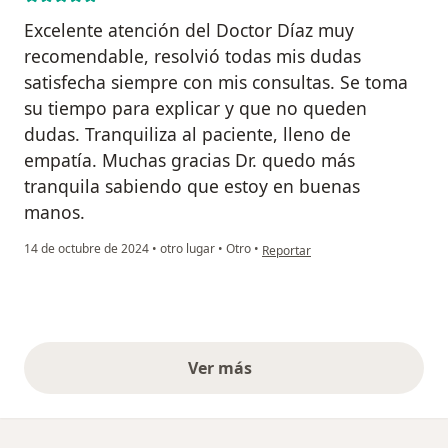
Excelente atención del Doctor Díaz muy
recomendable, resolvió todas mis dudas
satisfecha siempre con mis consultas. Se toma
su tiempo para explicar y que no queden
dudas. Tranquiliza al paciente, lleno de
empatía. Muchas gracias Dr. quedo más
tranquila sabiendo que estoy en buenas
manos.
en opinión del usuario Jessica Col
14 de octubre de 2024
•
otro lugar
•
Otro
•
Reportar
Ver más
opiniones anteriores