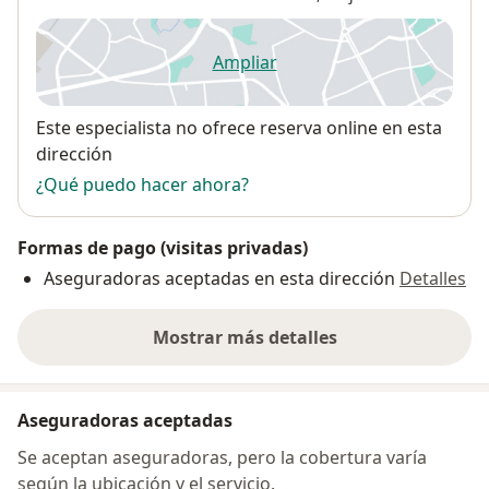
Ampliar
se abre en una nueva pestañ
Disponibilidad
Este especialista no ofrece reserva online en esta
dirección
¿Qué puedo hacer ahora?
Formas de pago (visitas privadas)
Aseguradoras aceptadas en esta dirección
Detalles
Mostrar más detalles
sobre la dirección
Aseguradoras aceptadas
Se aceptan aseguradoras, pero la cobertura varía
según la ubicación y el servicio.