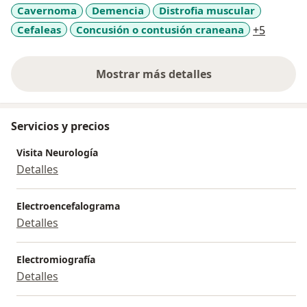
Cavernoma
Demencia
Distrofia muscular
a11y_sr
Cefaleas
Concusión o contusión craneana
+5
Mostrar más detalles
sobre la experiencia
Servicios y precios
Visita Neurología
Detalles
Electroencefalograma
Detalles
Electromiografía
Detalles