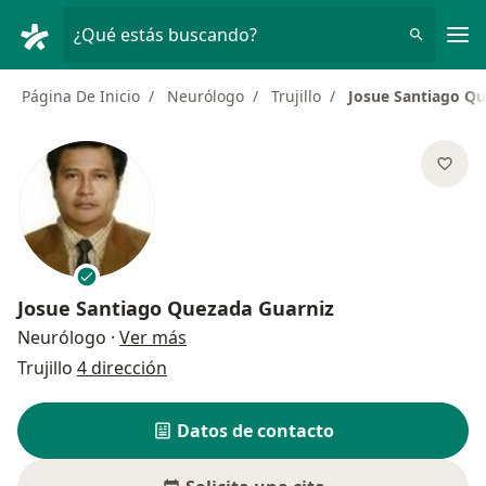
Men
¿Qué estás buscando?
Página De Inicio
Neurólogo
Trujillo
Josue Santiago Qu
Josue Santiago Quezada Guarniz
sobre las especializaciones
Neurólogo
·
Ver más
Trujillo
4 dirección
Datos de contacto