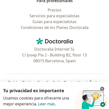
Para profesionales
Precios
Servicios para especialistas
Guías para especialistas
Condiciones de los Planes Doctoralia
Contacto
Doctoralia - Página de inicio
Doctoralia Internet SL
C/ Josep Pla 2 - Building B2, floor 13
08019 Barcelona, Spain
se abre en una nueva pestaña
se abre en una nueva pestaña
se abre en una nueva pestaña
se abre en una nueva pes
se abre en 
se a
Polska
,
Türkiye
,
España
,
Italia
,
Deutschland
,
Česko
,
se abre en una nueva pestaña
se abre en una nueva pestaña
se abre en una nueva pestaña
se abre en una nueva p
se abre en 
se abr
Portugal
,
México
,
Chile
,
Brasil
,
Argentina
,
Perú
,
Tu privacidad es importante
se abre en una nueva pe
Colombia
Usamos cookies para ofrecerte una
mejor experiencia.
www.doctoralia.pe © 2026 - Encuentra tu
Leer más
.